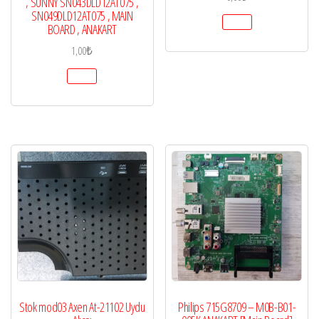
, SUNNY SN043DLD12AT075 ,
SN049DLD12AT075 , MAIN
BOARD , ANAKART
1,00
₺
Stok mod03 Axen At-21102 Uydu
Philips 715G8709 – M0B-B01-