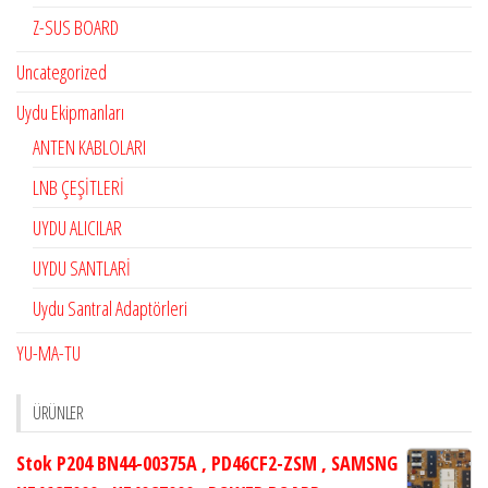
Z-SUS BOARD
Uncategorized
Uydu Ekipmanları
ANTEN KABLOLARI
LNB ÇEŞİTLERİ
UYDU ALICILAR
UYDU SANTLARİ
Uydu Santral Adaptörleri
YU-MA-TU
ÜRÜNLER
Stok P204 BN44-00375A , PD46CF2-ZSM , SAMSNG