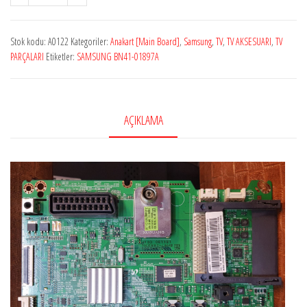
A0122
SAMSUNG
Stok kodu:
A0122
Kategoriler:
Anakart [Main Board]
,
Samsung
,
TV
,
TV AKSESUARI
,
TV
BN41-
PARÇALARI
Etiketler:
SAMSUNG BN41-01897A
01897A,
BN97-
06523W,
AÇIKLAMA
Main
Board,
Samsung
UE39EH5003W
adet