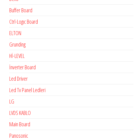
Buffer Board
Ctrl-Logıc Board
ELTON
Grunding
Hİ-LEVEL
İnverter Board
Led Driver
Led Tv Panel Ledleri
LG
LVDS KABLO
Main Board
Panosonic