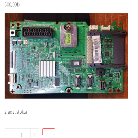
500,00
₺
2 adet stokta
STOK
-
+