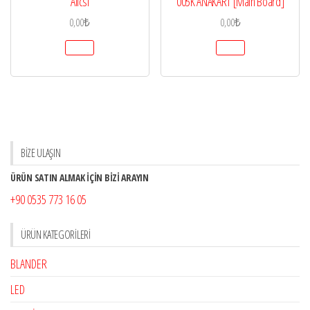
Alıcsı
005K ANAKART [Main Board]
0,00
₺
0,00
₺
BİZE ULAŞIN
ÜRÜN SATIN ALMAK İÇİN BİZİ ARAYIN
+90 0535 773 16 05
ÜRÜN KATEGORILERI
BLANDER
LED