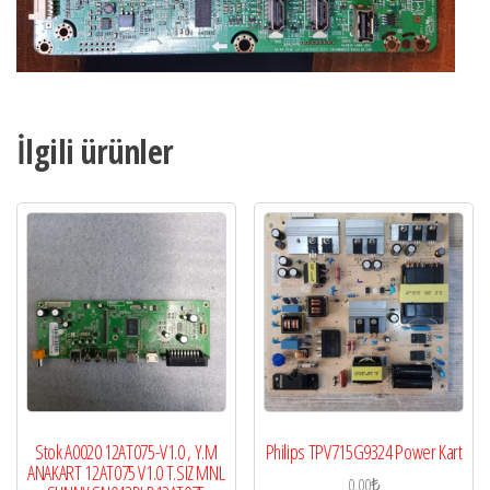
İlgili ürünler
Stok A0020 12AT075-V1.0 , Y.M
Philips TPV715G9324 Power Kart
ANAKART 12AT075 V1.0 T.SIZ MNL
0,00
₺