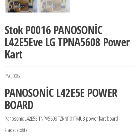
Stok P0016 PANOSONİC
L42E5Eve LG TPNA5608 Power
Kart
750,00
₺
PANOSONİC L42E5E POWER
BOARD
Panosonic L42E5E TNPA5608 TZRNP01TMUB power kart board
2 adet stokta