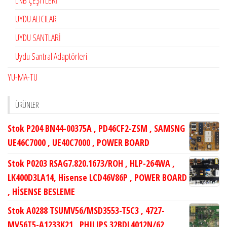
LNB ÇEŞİTLERİ
UYDU ALICILAR
UYDU SANTLARİ
Uydu Santral Adaptörleri
YU-MA-TU
ÜRÜNLER
Stok P204 BN44-00375A , PD46CF2-ZSM , SAMSNG
UE46C7000 , UE40C7000 , POWER BOARD
Stok P0203 RSAG7.820.1673/ROH , HLP-264WA ,
LK400D3LA14, Hisense LCD46V86P , POWER BOARD
, HİSENSE BESLEME
Stok A0288 TSUMV56/MSD3553-T5C3 , 4727-
MV56T5-A1233K21 , PHILIPS 32BDL4012N/62 ,