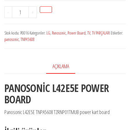
Stok
-
+
P0016
PANOSONİC
Stok kodu:
P0016
Kategoriler:
LG
,
Panosonic
,
Power Board
,
TV
,
TV PARÇALARI
Etiketler:
L42E5Eve
panosonic
,
TNPA5608
LG
TPNA5608
Power
AÇIKLAMA
Kart
adet
PANOSONİC L42E5E POWER
BOARD
Panosonic L42E5E TNPA5608 TZRNP01TMUB power kart board