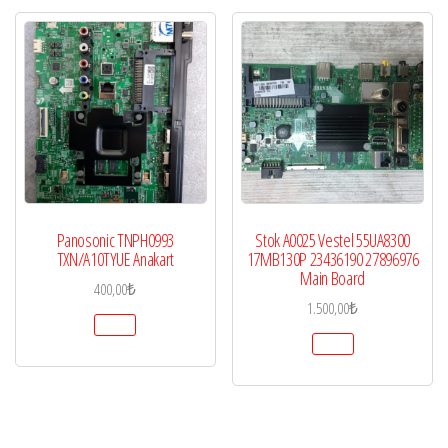
Panosonic TNPH0993
Stok A0025 Vestel 55UA8300
TXN/A10TYUE Anakart
17MB130P 23436190 27896976
Main Board
400,00
₺
1.500,00
₺