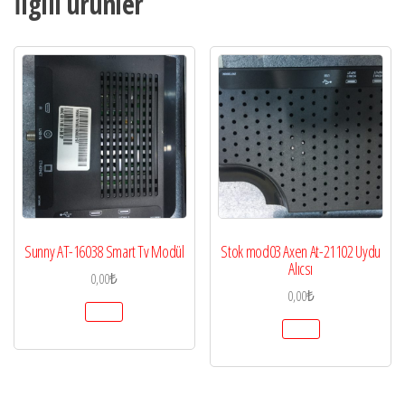
İlgili ürünler
Sunny AT-16038 Smart Tv Modül
Stok mod03 Axen At-21102 Uydu
Alıcsı
0,00
₺
0,00
₺