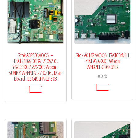
Stok A0230 WOON –
Stok A0142 WOON 17AT004V1.1
13AT210V2.013AT210V2.0 ,
Y.M ANAKART Woon
Y625330375A9400 , Woon–
WN32DEG04/0202
SUNNY WN49FAL27-0216 , Main
0,00
₺
Board , LSC490HN02-503