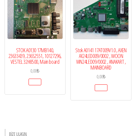
STOK A0130 17MB140,
Stok A0141 17AT009V1.0 , AXEN
23633439, 23652551, 10127296,
AX24LED009/0002 , WOON
VESTEL 32H8500, Main board
WN24LED09/0002 , ANAKART ,
MAINBOARD
0,00
₺
0,00
₺
BİZE ULAŞIN