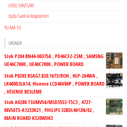
UYDU SANTLARİ
Uydu Santral Adaptörleri
YU-MA-TU
ÜRÜNLER
Stok P204 BN44-00375A , PD46CF2-ZSM , SAMSNG
UE46C7000 , UE40C7000 , POWER BOARD
Stok P0203 RSAG7.820.1673/ROH , HLP-264WA ,
LK400D3LA14, Hisense LCD46V86P , POWER BOARD
, HİSENSE BESLEME
Stok A0288 TSUMV56/MSD3553-T5C3 , 4727-
MV56T5-A1233K21 , PHILIPS 32BDL4012N/62 ,
MAIN BOARD K320WDK3