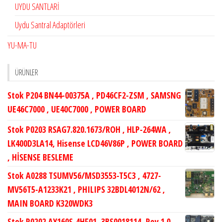
UYDU SANTLARİ
Uydu Santral Adaptörleri
YU-MA-TU
ÜRÜNLER
Stok P204 BN44-00375A , PD46CF2-ZSM , SAMSNG
UE46C7000 , UE40C7000 , POWER BOARD
Stok P0203 RSAG7.820.1673/ROH , HLP-264WA ,
LK400D3LA14, Hisense LCD46V86P , POWER BOARD
, HİSENSE BESLEME
Stok A0288 TSUMV56/MSD3553-T5C3 , 4727-
MV56T5-A1233K21 , PHILIPS 32BDL4012N/62 ,
MAIN BOARD K320WDK3
Stok P0202 AY160S-4HF01, 3BS0018114, Rev.1.0,