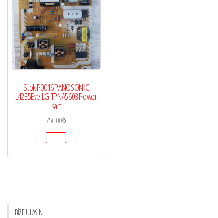
Stok P0016 PANOSONİC
L42E5Eve LG TPNA5608 Power
Kart
750,00
₺
BİZE ULAŞIN