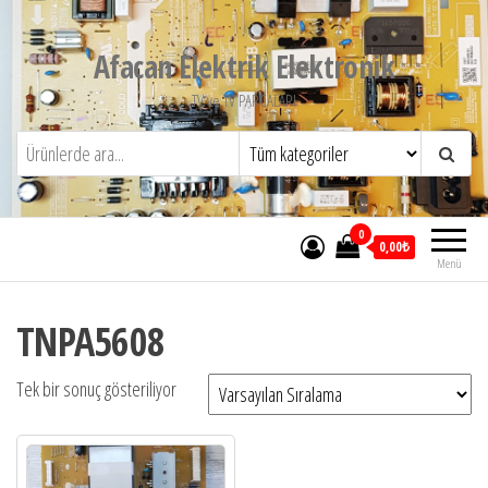
İçeriğe
atla
Afacan Elektrik Elektronik
TV ve TV PARCALARI
0
0,00₺
Menü
TNPA5608
Tek bir sonuç gösteriliyor