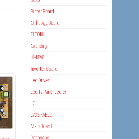
Buffer Board
Ctrl-Logıc Board
ELTON
Grunding
Hİ-LEVEL
İnverter Board
Led Driver
Led Tv Panel Ledleri
LG
LVDS KABLO
Main Board
Panosonic