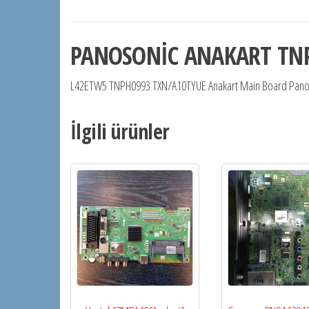
PANOSONİC ANAKART TN
L42ETW5 TNPH0993 TXN/A10TYUE Anakart Main Board Pano
İlgili ürünler