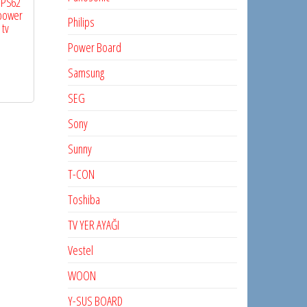
7IPS62
power
Philips
 tv
Power Board
Samsung
SEG
Sony
Sunny
T-CON
Toshiba
TV YER AYAĞI
Vestel
WOON
Y-SUS BOARD