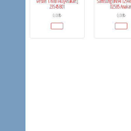
Vestel 17MB140 [Anakart]
Samsung BN94 12946
23545801
02585 Anakar
0,00
₺
0,00
₺