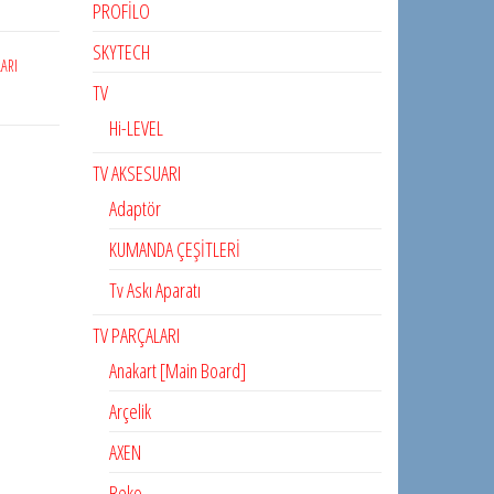
PROFİLO
SKYTECH
LARI
TV
Hi-LEVEL
TV AKSESUARI
Adaptör
KUMANDA ÇEŞİTLERİ
Tv Askı Aparatı
TV PARÇALARI
Anakart [Main Board]
Arçelik
AXEN
Beko