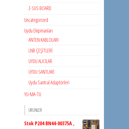
Z-SUS BOARD
Uncategorized
Uydu Ekipmanları
ANTEN KABLOLARI
LNB ÇEŞİTLERİ
UYDU ALICILAR
UYDU SANTLARİ
Uydu Santral Adaptörleri
YU-MA-TU
ÜRÜNLER
Stok P204 BN44-00375A ,