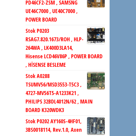
PD46CF2-ZSM , SAMSNG
UE46C7000 , UE40C7000 ,
POWER BOARD
Stok P0203
RSAG7.820.1673/ROH , HLP-
264WA , LK400D3LA14,
Hisense LCD46V86P , POWER BOARD
, HİSENSE BESLEME
Stok A0288
TSUMV56/MSD3553-T5C3 ,
4727-MV56T5-A1233K21 ,
PHILIPS 32BDL4012N/62 , MAIN
BOARD K320WDK3
Stok P0202 AY160S-4HF01,
3BS0018114, Rev.1.0, Axen