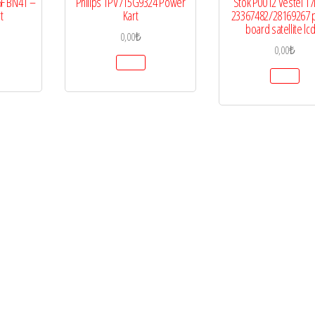
F BN41 –
Philips TPV715G9324 Power
Stok P0012 Vestel 1
t
Kart
23367482/28169267 
board satellite lcd
0,00
₺
0,00
₺