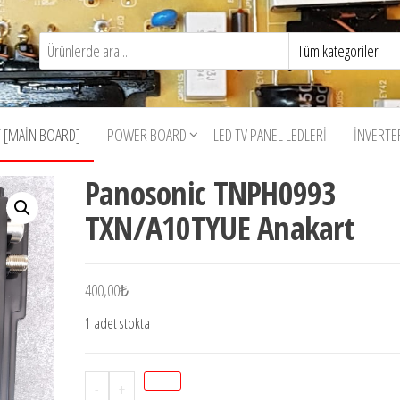
 [MAIN BOARD]
POWER BOARD
LED TV PANEL LEDLERI
İNVERTE
Panosonic TNPH0993
TXN/A10TYUE Anakart
400,00
₺
1 adet stokta
Panosonic
-
+