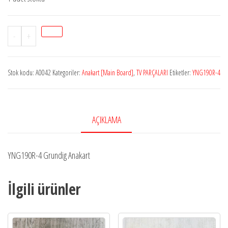
StokA0042
-
+
YNG190R-
4
Stok kodu:
A0042
Kategoriler:
Anakart [Main Board]
,
TV PARÇALARI
Etiketler:
YNG190R-4
BYK
CZZ
GRUNDİG
ANAKART
AÇIKLAMA
adet
YNG190R-4 Grundig Anakart
İlgili ürünler