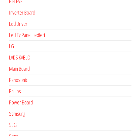
Hİ-LEVEL
İnverter Board
Led Driver
Led Tv Panel Ledleri
LG
LVDS KABLO
Main Board
Panosonic
Philips
Power Board
Samsung
SEG