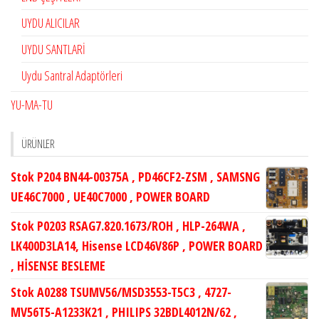
UYDU ALICILAR
UYDU SANTLARİ
Uydu Santral Adaptörleri
YU-MA-TU
ÜRÜNLER
Stok P204 BN44-00375A , PD46CF2-ZSM , SAMSNG
UE46C7000 , UE40C7000 , POWER BOARD
Stok P0203 RSAG7.820.1673/ROH , HLP-264WA ,
LK400D3LA14, Hisense LCD46V86P , POWER BOARD
, HİSENSE BESLEME
Stok A0288 TSUMV56/MSD3553-T5C3 , 4727-
MV56T5-A1233K21 , PHILIPS 32BDL4012N/62 ,