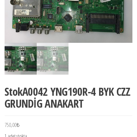
StokA0042 YNG190R-4 BYK CZZ
GRUNDİG ANAKART
750,00
₺
1 adet stokta