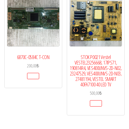
6870C-0584C T-CON
STOK P0021 Vestel
VESTEL23256668, 17IPS71,
200,00
₺
190814R4, VES400UNVS-2D-N02,
23247529, VES400UNVS-2D-N03,
27481194, VESTEL SMART
40FA7100 40 LED TV
500,00
₺