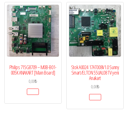
Philips 715G8709 – M0B-B01-
Stok A0024 17AT008V1.0 Sunny
005K ANAKART [Main Board]
Smart/ELTON 55UAL08 TV yeni
Anakart
0,00
₺
0,00
₺