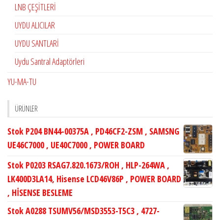
LNB ÇEŞİTLERİ
UYDU ALICILAR
UYDU SANTLARİ
Uydu Santral Adaptörleri
YU-MA-TU
ÜRÜNLER
Stok P204 BN44-00375A , PD46CF2-ZSM , SAMSNG
UE46C7000 , UE40C7000 , POWER BOARD
Stok P0203 RSAG7.820.1673/ROH , HLP-264WA ,
LK400D3LA14, Hisense LCD46V86P , POWER BOARD
, HİSENSE BESLEME
Stok A0288 TSUMV56/MSD3553-T5C3 , 4727-