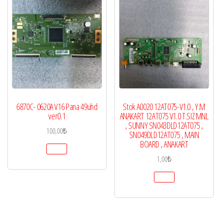
6870C- 0620A V16 Pana 49uhd
Stok A0020 12AT075-V1.0 , Y.M
ver0.1
ANAKART 12AT075 V1.0 T.SIZ MNL
, SUNNY SN043DLD12AT075 ,
100,00
₺
SN049DLD12AT075 , MAIN
BOARD , ANAKART
1,00
₺