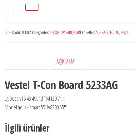
6870C-
-
+
0584C
T-
Stok kodu:
T0002
Kategoriler:
T-CON
,
TV PARÇALARI
Etiketler:
5233AG
,
T-CON
,
vestel
CON
adet
AÇIKLAMA
Vestel T-Con Board 5233AG
Lg Desc v16 43 49uhd TM120 V1.1
Model no: 4k smart 55UA8300 55″
İlgili ürünler