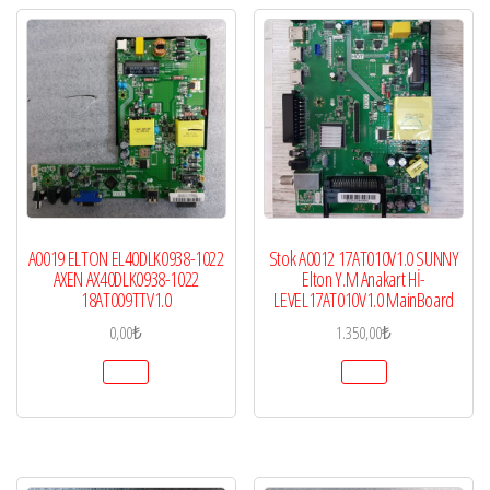
A0019 ELTON EL40DLK0938-1022
Stok A0012 17AT010V1.0 SUNNY
AXEN AX40DLK0938-1022
Elton Y.M Anakart Hİ-
18AT009TTV1.0
LEVEL17AT010V1.0 MainBoard
0,00
₺
1.350,00
₺