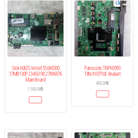
Stok A0025 Vestel 55UA8300
Panosonic TNPH0993
17MB130P 23436190 27896976
TXN/A10TYUE Anakart
Main Board
400,00
₺
1.500,00
₺