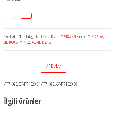
Stok
-
+
İn015
VIT71020.62
Stok kodu:
İN015
Kategoriler:
İnverter Board
,
TV PARÇALARI
Etiketler:
VIT71020.62
,
İnverter
VIT71020.64
,
VIT71020.66
,
VIT71020.68
Board
adet
AÇIKLAMA
VIT71020.62 VIT71020.64 VIT71020.66 VIT71020.68
İlgili ürünler