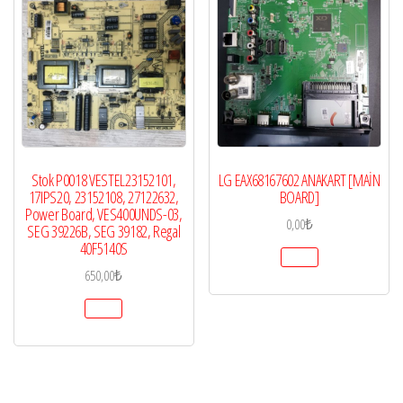
Stok P0018 VESTEL23152101,
LG EAX68167602 ANAKART [MAİN
17IPS20, 23152108, 27122632,
BOARD]
Power Board, VES400UNDS-03,
0,00
₺
SEG 39226B, SEG 39182, Regal
40F5140S
650,00
₺