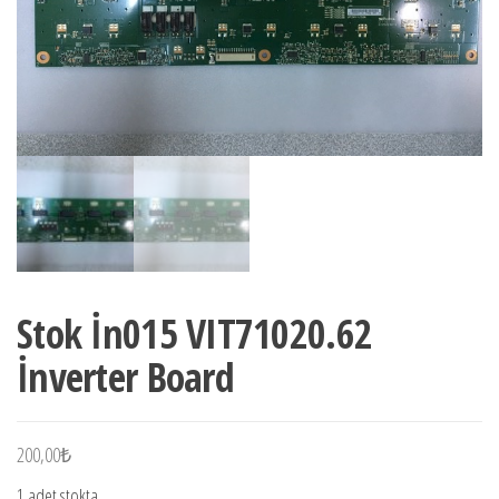
Stok İn015 VIT71020.62
İnverter Board
200,00
₺
1 adet stokta