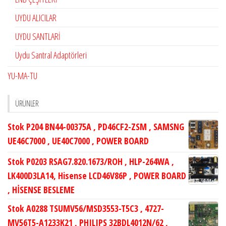
UYDU ALICILAR
UYDU SANTLARİ
Uydu Santral Adaptörleri
YU-MA-TU
ÜRÜNLER
Stok P204 BN44-00375A , PD46CF2-ZSM , SAMSNG
UE46C7000 , UE40C7000 , POWER BOARD
Stok P0203 RSAG7.820.1673/ROH , HLP-264WA ,
LK400D3LA14, Hisense LCD46V86P , POWER BOARD
, HİSENSE BESLEME
Stok A0288 TSUMV56/MSD3553-T5C3 , 4727-
MV56T5-A1233K21 , PHILIPS 32BDL4012N/62 ,