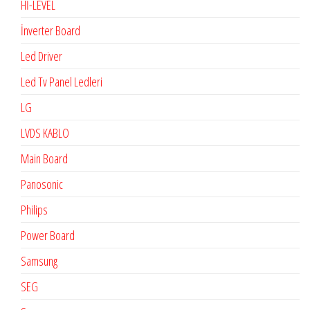
Hİ-LEVEL
İnverter Board
Led Driver
Led Tv Panel Ledleri
LG
LVDS KABLO
Main Board
Panosonic
Philips
Power Board
Samsung
SEG