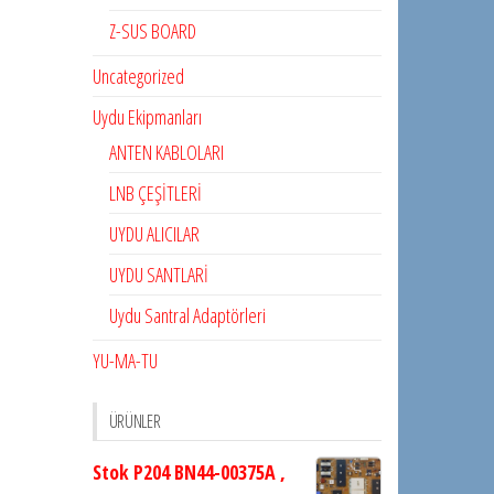
Z-SUS BOARD
Uncategorized
Uydu Ekipmanları
ANTEN KABLOLARI
LNB ÇEŞİTLERİ
UYDU ALICILAR
UYDU SANTLARİ
Uydu Santral Adaptörleri
YU-MA-TU
ÜRÜNLER
Stok P204 BN44-00375A ,