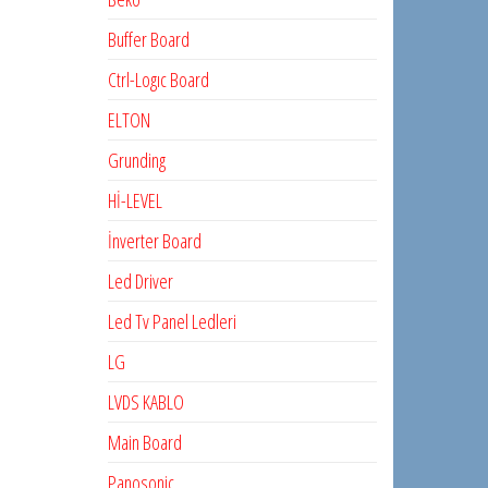
Buffer Board
Ctrl-Logıc Board
ELTON
Grunding
Hİ-LEVEL
İnverter Board
Led Driver
Led Tv Panel Ledleri
LG
LVDS KABLO
Main Board
Panosonic