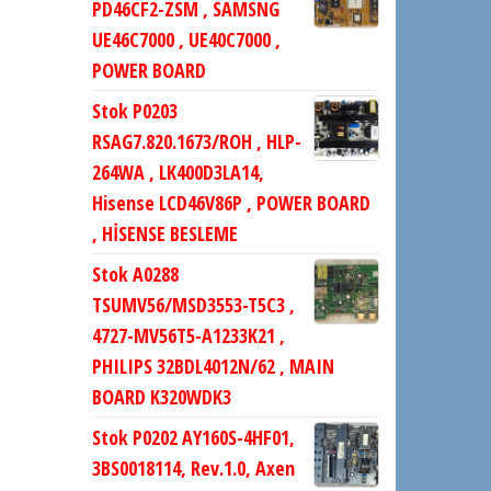
PD46CF2-ZSM , SAMSNG
UE46C7000 , UE40C7000 ,
POWER BOARD
Stok P0203
RSAG7.820.1673/ROH , HLP-
264WA , LK400D3LA14,
Hisense LCD46V86P , POWER BOARD
, HİSENSE BESLEME
Stok A0288
TSUMV56/MSD3553-T5C3 ,
4727-MV56T5-A1233K21 ,
PHILIPS 32BDL4012N/62 , MAIN
BOARD K320WDK3
Stok P0202 AY160S-4HF01,
3BS0018114, Rev.1.0, Axen