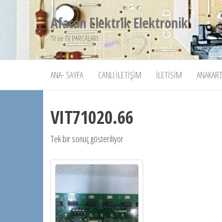
İçeriğe
Afacan Elektrik Elektronik
atla
TV ve TV PARCALARI
ANA- SAYFA
CANLI İLETIŞIM
İLETISIM
ANAKART
VIT71020.66
Tek bir sonuç gösteriliyor