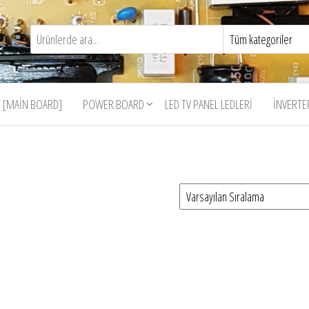
 [MAIN BOARD]
POWER BOARD
LED TV PANEL LEDLERI
İNVERTE