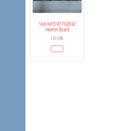
Stok İn015 VIT71020.62
İnverter Board
200,00
₺