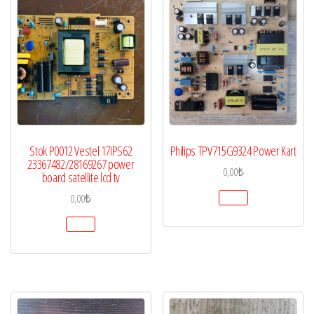
Stok P0012 Vestel 17IPS62
Philips TPV715G9324 Power Kart
23367482/28169267 power
0,00
₺
board satellite lcd tv
0,00
₺