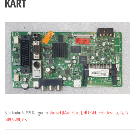
KART
Stok kodu:
A0199
Kategoriler:
Anakart [Main Board]
,
Hİ-LEVEL
,
SEG
,
Toshiba
,
TV
,
TV
PARÇALARI
,
Vestel