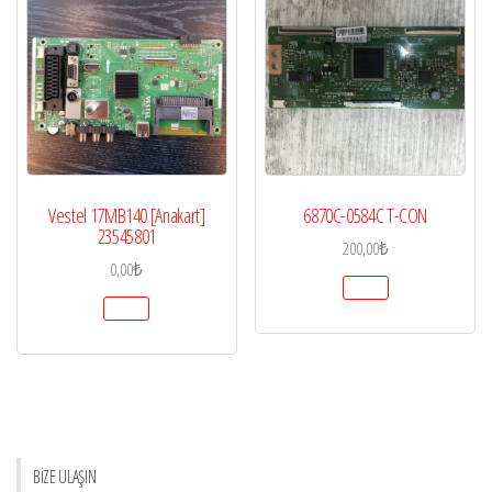
Vestel 17MB140 [Anakart]
6870C-0584C T-CON
23545801
200,00
₺
0,00
₺
BİZE ULAŞIN