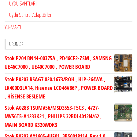
UYDU SANTLARİ
Uydu Santral Adaptörleri
YU-MA-TU
ÜRÜNLER
Stok P204 BN44-00375A , PD46CF2-ZSM , SAMSNG
UE46C7000 , UE40C7000 , POWER BOARD
Stok P0203 RSAG7.820.1673/ROH , HLP-264WA ,
LK400D3LA14, Hisense LCD46V86P , POWER BOARD
, HİSENSE BESLEME
Stok A0288 TSUMV56/MSD3553-T5C3 , 4727-
MV56T5-A1233K21 , PHILIPS 32BDL4012N/62 ,
MAIN BOARD K320WDK3
Stok P0202 AY160S-4HF01, 3BS0018114, Rev.1.0,