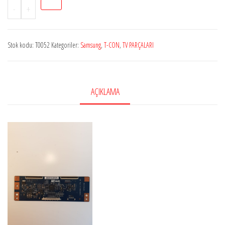
Stok
-
+
kodu
(T0052)
Stok kodu:
T0052
Kategoriler:
Samsung
,
T-CON
,
TV PARÇALARI
T320HVN03.0,
32T36-
C08,
SAMSUNG
AÇIKLAMA
UE32F5570,
T
CON
BOARD
TVPTC0294L
adet