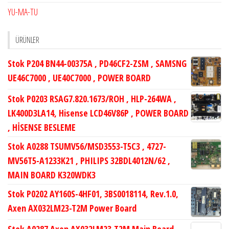
YU-MA-TU
ÜRÜNLER
Stok P204 BN44-00375A , PD46CF2-ZSM , SAMSNG
UE46C7000 , UE40C7000 , POWER BOARD
Stok P0203 RSAG7.820.1673/ROH , HLP-264WA ,
LK400D3LA14, Hisense LCD46V86P , POWER BOARD
, HİSENSE BESLEME
Stok A0288 TSUMV56/MSD3553-T5C3 , 4727-
MV56T5-A1233K21 , PHILIPS 32BDL4012N/62 ,
MAIN BOARD K320WDK3
Stok P0202 AY160S-4HF01, 3BS0018114, Rev.1.0,
Axen AX032LM23-T2M Power Board