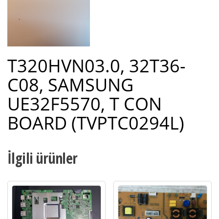
T320HVN03.0, 32T36-
C08, SAMSUNG
UE32F5570, T CON
BOARD
(TVPTC0294L)
İlgili ürünler