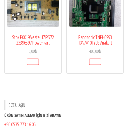
Stok P0019 Vestel 17IPS72
Panosonic TNPH0993
23396597 Power kart
TXN/A10TYUE Anakart
0,00
₺
400,00
₺
BİZE ULAŞIN
ÜRÜN SATIN ALMAK İÇİN BİZİ ARAYIN
+90 0535 773 16 05