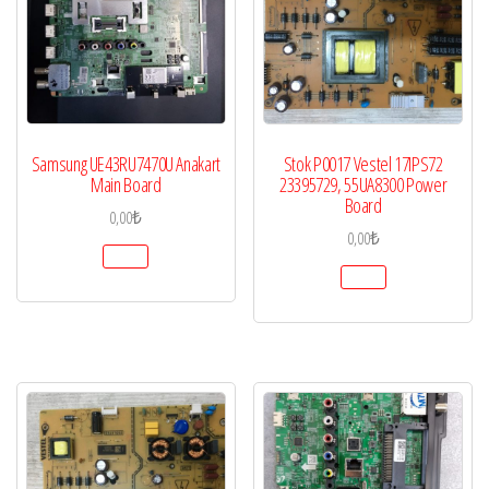
Samsung UE43RU7470U Anakart
Stok P0017 Vestel 17IPS72
Main Board
23395729, 55UA8300 Power
Board
0,00
₺
0,00
₺