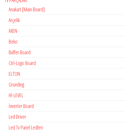
TV PARÇALARI
Anakart [Main Board]
Arçelik
AXEN
Beko
Buffer Board
Ctrl-Logıc Board
ELTON
Grunding
Hİ-LEVEL
İnverter Board
Led Driver
Led Tv Panel Ledleri