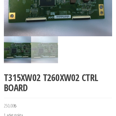
T315XW02 T260XW02 CTRL
BOARD
250,00
₺
1 adet stokta