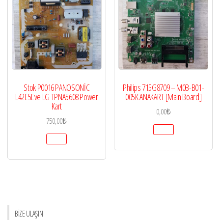
Stok P0016 PANOSONİC
Philips 715G8709 – M0B-B01-
L42E5Eve LG TPNA5608 Power
005K ANAKART [Main Board]
Kart
0,00
₺
750,00
₺
BİZE ULAŞIN