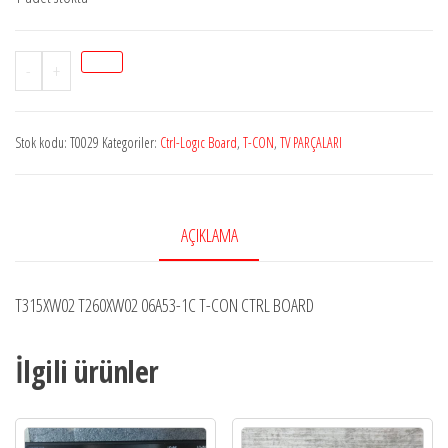
T315XW02
-
+
T260XW02
CTRL
Stok kodu:
T0029
Kategoriler:
Ctrl-Logıc Board
,
T-CON
,
TV PARÇALARI
BOARD
adet
AÇIKLAMA
T315XW02 T260XW02 06A53-1C T-CON CTRL BOARD
İlgili ürünler