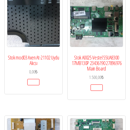
Stok mod03 Axen At-21102 Uydu
Stok A0025 Vestel 55UA8300
Alıcsı
17MB130P 23436190 27896976
Main Board
0,00
₺
1.500,00
₺