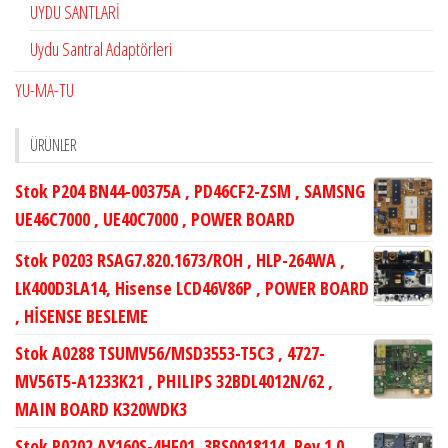
UYDU SANTLARİ
Uydu Santral Adaptörleri
YU-MA-TU
ÜRÜNLER
Stok P204 BN44-00375A , PD46CF2-ZSM , SAMSNG
UE46C7000 , UE40C7000 , POWER BOARD
Stok P0203 RSAG7.820.1673/ROH , HLP-264WA ,
LK400D3LA14, Hisense LCD46V86P , POWER BOARD
, HİSENSE BESLEME
Stok A0288 TSUMV56/MSD3553-T5C3 , 4727-
MV56T5-A1233K21 , PHILIPS 32BDL4012N/62 ,
MAIN BOARD K320WDK3
Stok P0202 AY160S-4HF01, 3BS0018114, Rev.1.0,