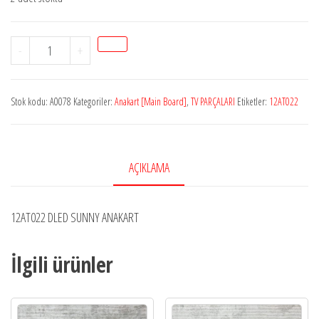
StokA0078
-
+
SUNNY
12AT022
Stok kodu:
A0078
Kategoriler:
Anakart [Main Board]
,
TV PARÇALARI
Etiketler:
12AT022
ANAKART
adet
AÇIKLAMA
12AT022 DLED SUNNY ANAKART
İlgili ürünler