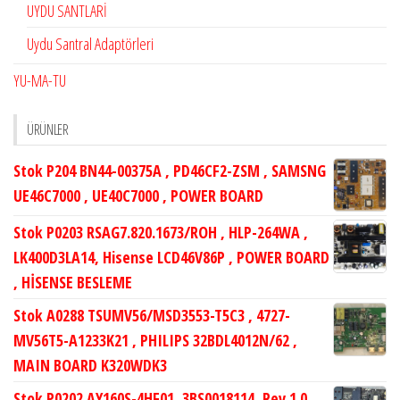
UYDU SANTLARİ
Uydu Santral Adaptörleri
YU-MA-TU
ÜRÜNLER
Stok P204 BN44-00375A , PD46CF2-ZSM , SAMSNG
UE46C7000 , UE40C7000 , POWER BOARD
Stok P0203 RSAG7.820.1673/ROH , HLP-264WA ,
LK400D3LA14, Hisense LCD46V86P , POWER BOARD
, HİSENSE BESLEME
Stok A0288 TSUMV56/MSD3553-T5C3 , 4727-
MV56T5-A1233K21 , PHILIPS 32BDL4012N/62 ,
MAIN BOARD K320WDK3
Stok P0202 AY160S-4HF01, 3BS0018114, Rev.1.0,