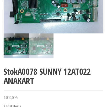
StokA0078 SUNNY 12AT022
ANAKART
1.000,00
₺
2 adet stokta