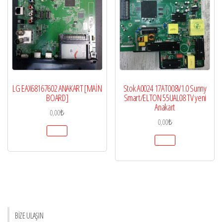
LG EAX68167602 ANAKART [MAİN
Stok A0024 17AT008V1.0 Sunny
BOARD]
Smart/ELTON 55UAL08 TV yeni
Anakart
0,00
₺
0,00
₺
BİZE ULAŞIN