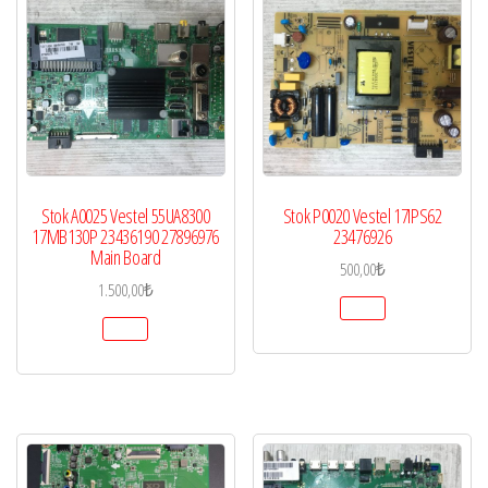
Stok A0025 Vestel 55UA8300
Stok P0020 Vestel 17IPS62
17MB130P 23436190 27896976
23476926
Main Board
500,00
₺
1.500,00
₺