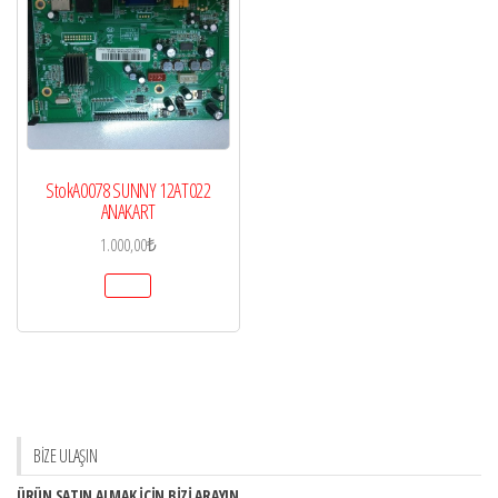
StokA0078 SUNNY 12AT022
ANAKART
1.000,00
₺
BİZE ULAŞIN
ÜRÜN SATIN ALMAK İÇİN BİZİ ARAYIN