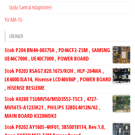
Uydu Santral Adaptörleri
YU-MA-TU
ÜRÜNLER
Stok P204 BN44-00375A , PD46CF2-ZSM , SAMSNG
UE46C7000 , UE40C7000 , POWER BOARD
Stok P0203 RSAG7.820.1673/ROH , HLP-264WA ,
LK400D3LA14, Hisense LCD46V86P , POWER BOARD
, HİSENSE BESLEME
Stok A0288 TSUMV56/MSD3553-T5C3 , 4727-
MV56T5-A1233K21 , PHILIPS 32BDL4012N/62 ,
MAIN BOARD K320WDK3
Stok P0202 AY160S-4HF01, 3BS0018114, Rev.1.0,