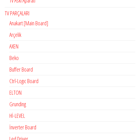
Tv Askı Aparatı
TV PARÇALARI
Anakart [Main Board]
Arçelik
AXEN
Beko
Buffer Board
Ctrl-Logıc Board
ELTON
Grunding
Hİ-LEVEL
İnverter Board
Led Driver