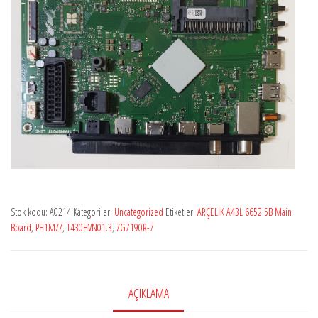
Stok kodu:
A0214
Kategoriler:
Uncategorized
Etiketler:
ARÇELİK A43L 6652 5B Main
Board
,
PH1MZZ
,
T430HVN01.3
,
ZG7190R-7
AÇIKLAMA