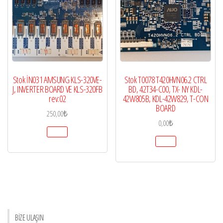
Stok İN031 AMSUNG KLS-320VE-
Stok T0078 T420HVN06.2 CTRL
J, INVERTER BOARD VE KLS-320FB
BD, 42T34-C00, TX- NY KDL-
rev:02
42W805B, KDL-42W829, T-CON
BOARD
250,00
₺
0,00
₺
BİZE ULAŞIN