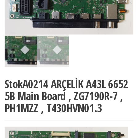
StokA0214 ARÇELİK A43L 6652
5B Main Board , ZG7190R-7 ,
PH1MZZ , T430HVN01.3