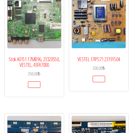
Stok A0151 17MB96, 23320550,
VESTEL 17IPS71 23191504
VESTEL, 43FA7000
200,00
₺
350,00
₺