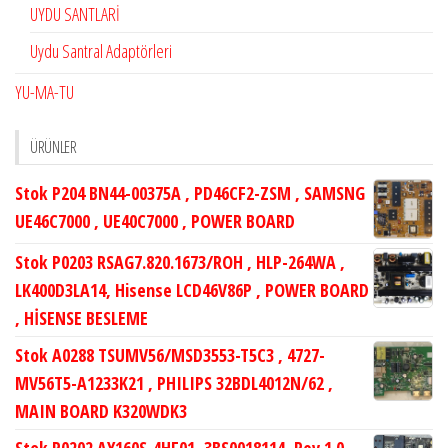
UYDU SANTLARİ
Uydu Santral Adaptörleri
YU-MA-TU
ÜRÜNLER
Stok P204 BN44-00375A , PD46CF2-ZSM , SAMSNG
UE46C7000 , UE40C7000 , POWER BOARD
Stok P0203 RSAG7.820.1673/ROH , HLP-264WA ,
LK400D3LA14, Hisense LCD46V86P , POWER BOARD
, HİSENSE BESLEME
Stok A0288 TSUMV56/MSD3553-T5C3 , 4727-
MV56T5-A1233K21 , PHILIPS 32BDL4012N/62 ,
MAIN BOARD K320WDK3
Stok P0202 AY160S-4HF01, 3BS0018114, Rev.1.0,