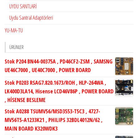
UYDU SANTLARİ
Uydu Santral Adaptörleri
YU-MA-TU
ÜRÜNLER
Stok P204 BN44-00375A , PD46CF2-ZSM , SAMSNG
UE46C7000 , UE40C7000 , POWER BOARD
Stok P0203 RSAG7.820.1673/ROH , HLP-264WA ,
LK400D3LA14, Hisense LCD46V86P , POWER BOARD
, HİSENSE BESLEME
Stok A0288 TSUMV56/MSD3553-T5C3 , 4727-
MV56T5-A1233K21 , PHILIPS 32BDL4012N/62 ,
MAIN BOARD K320WDK3