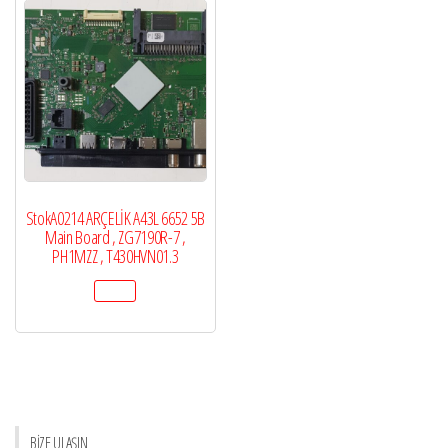
StokA0214 ARÇELİK A43L 6652 5B
Main Board , ZG7190R-7 ,
PH1MZZ , T430HVN01.3
BİZE ULAŞIN