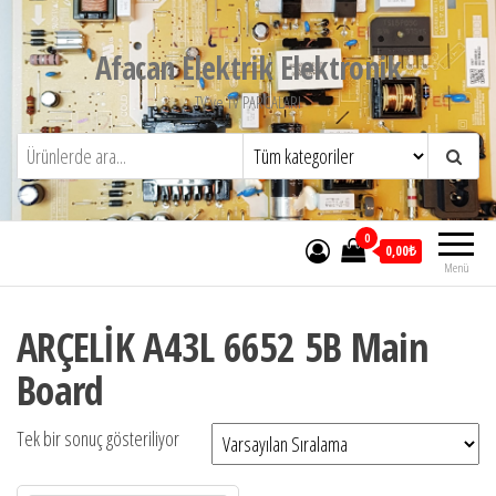
İçeriğe
atla
Afacan Elektrik Elektronik
TV ve TV PARCALARI
0
0,00₺
Menü
ARÇELİK A43L 6652 5B Main
Board
Tek bir sonuç gösteriliyor