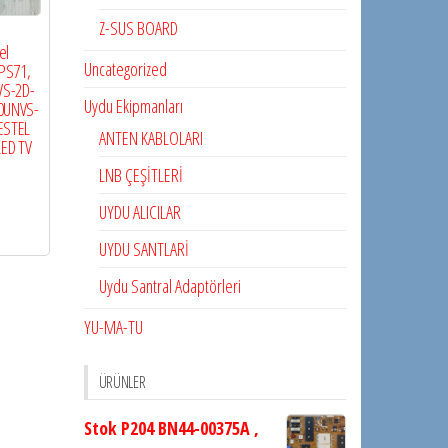
Z-SUS BOARD
el
Uncategorized
PS71,
VS-2D-
Uydu Ekipmanları
00UNVS-
ESTEL
ANTEN KABLOLARI
LED TV
LNB ÇEŞİTLERİ
UYDU ALICILAR
UYDU SANTLARİ
Uydu Santral Adaptörleri
YU-MA-TU
ÜRÜNLER
Stok P204 BN44-00375A ,