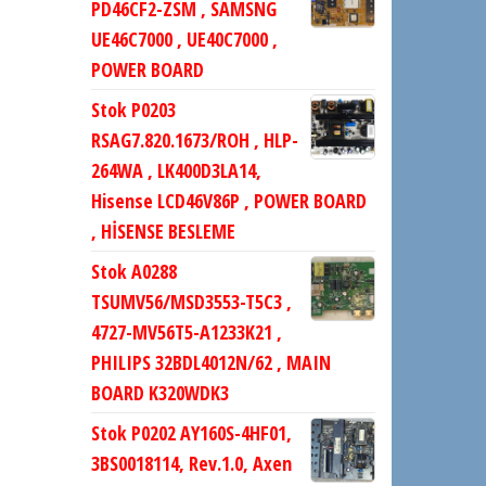
PD46CF2-ZSM , SAMSNG
UE46C7000 , UE40C7000 ,
POWER BOARD
Stok P0203
RSAG7.820.1673/ROH , HLP-
264WA , LK400D3LA14,
Hisense LCD46V86P , POWER BOARD
, HİSENSE BESLEME
Stok A0288
TSUMV56/MSD3553-T5C3 ,
4727-MV56T5-A1233K21 ,
PHILIPS 32BDL4012N/62 , MAIN
BOARD K320WDK3
Stok P0202 AY160S-4HF01,
3BS0018114, Rev.1.0, Axen