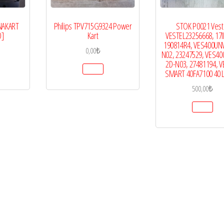
NAKART
Philips TPV715G9324 Power
STOK P0021 Vest
D]
Kart
VESTEL23256668, 17I
190814R4, VES400UN
0,00
₺
N02, 23247529, VES4
2D-N03, 27481194, V
SMART 40FA7100 40 
500,00
₺