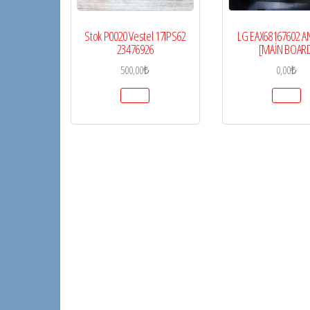
Stok P0020 Vestel 17IPS62
LG EAX68167602 A
23476926
[MAİN BOAR
500,00
₺
0,00
₺