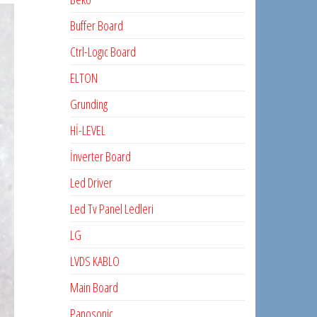
Buffer Board
Ctrl-Logıc Board
ELTON
Grunding
Hİ-LEVEL
İnverter Board
Led Driver
Led Tv Panel Ledleri
LG
LVDS KABLO
Main Board
Panosonic