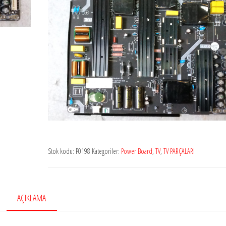
Stok kodu:
P0198
Kategoriler:
Power Board
,
TV
,
TV PARÇALARI
AÇIKLAMA