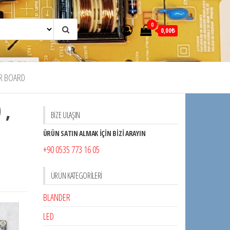
0
0,00₺
R BOARD
 ,
BİZE ULAŞIN
ÜRÜN SATIN ALMAK İÇİN BİZİ ARAYIN
+90 0535 773 16 05
ÜRÜN KATEGORILERI
BLANDER
LED