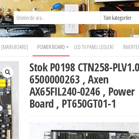
 [MAIN BOARD]
POWER BOARD
LED TV PANEL LEDLERI
İNVERTE
Stok P0198 CTN258-PLV1.0
6500000263 , Axen
AX65FIL240-0246 , Power
Board , PT650GT01-1