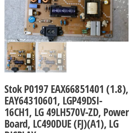
Stok P0197 EAX66851401 (1.8),
EAY64310601, LGP49DSI-
16CH1, LG 49LH570V-ZD, Power
Board, LC490DUE (FJ)(A1), LG