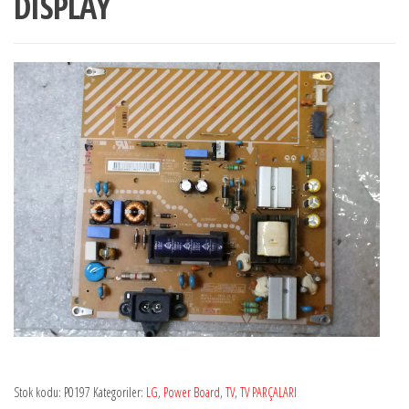
DISPLAY
Stok kodu:
P0197
Kategoriler:
LG
,
Power Board
,
TV
,
TV PARÇALARI