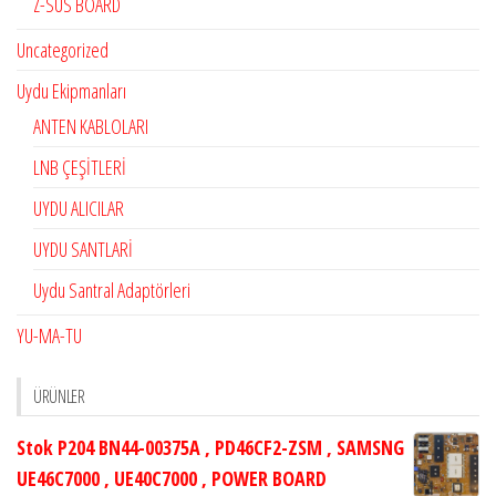
Z-SUS BOARD
Uncategorized
Uydu Ekipmanları
ANTEN KABLOLARI
LNB ÇEŞİTLERİ
UYDU ALICILAR
UYDU SANTLARİ
Uydu Santral Adaptörleri
YU-MA-TU
ÜRÜNLER
Stok P204 BN44-00375A , PD46CF2-ZSM , SAMSNG
UE46C7000 , UE40C7000 , POWER BOARD