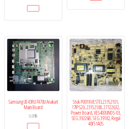
Samsung UE43RU7470U Anakart
Stok P0018 VESTEL23152101,
Main Board
17IPS20, 23152108, 27122632,
Power Board, VES400UNDS-03,
0,00
₺
SEG 39226B, SEG 39182, Regal
40F5140S