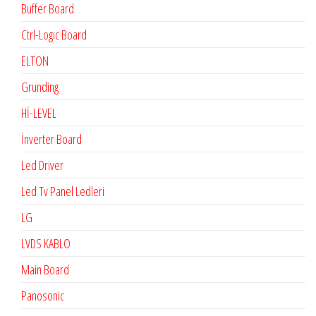
Buffer Board
Ctrl-Logıc Board
ELTON
Grunding
Hİ-LEVEL
İnverter Board
Led Driver
Led Tv Panel Ledleri
LG
LVDS KABLO
Main Board
Panosonic