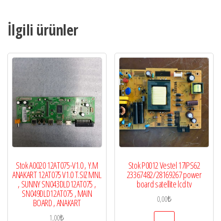
İlgili ürünler
Stok A0020 12AT075-V1.0 , Y.M
Stok P0012 Vestel 17IPS62
ANAKART 12AT075 V1.0 T.SIZ MNL
23367482/28169267 power
, SUNNY SN043DLD12AT075 ,
board satellite lcd tv
SN049DLD12AT075 , MAIN
0,00
₺
BOARD , ANAKART
1,00
₺