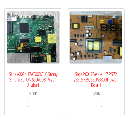
Stok A0024 17AT008V1.0 Sunny
Stok P0017 Vestel 17IPS72
Smart/ELTON 55UAL08 TV yeni
23395729, 55UA8300 Power
Anakart
Board
0,00
₺
0,00
₺