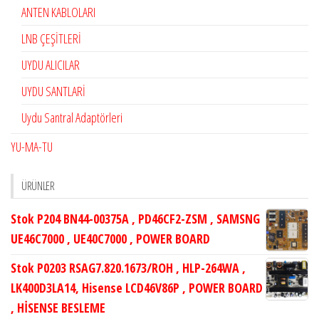
ANTEN KABLOLARI
LNB ÇEŞİTLERİ
UYDU ALICILAR
UYDU SANTLARİ
Uydu Santral Adaptörleri
YU-MA-TU
ÜRÜNLER
Stok P204 BN44-00375A , PD46CF2-ZSM , SAMSNG
UE46C7000 , UE40C7000 , POWER BOARD
Stok P0203 RSAG7.820.1673/ROH , HLP-264WA ,
LK400D3LA14, Hisense LCD46V86P , POWER BOARD
, HİSENSE BESLEME