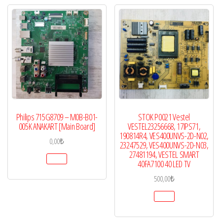
Philips 715G8709 – M0B-B01-
STOK P0021 Vestel
005K ANAKART [Main Board]
VESTEL23256668, 17IPS71,
190814R4, VES400UNVS-2D-N02,
0,00
₺
23247529, VES400UNVS-2D-N03,
27481194, VESTEL SMART
40FA7100 40 LED TV
500,00
₺