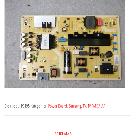
Stok kodu:
P0195
Kategoriler:
Power Board
,
Samsung
,
TV
,
TV PARÇALARI
AÇIKLAMA