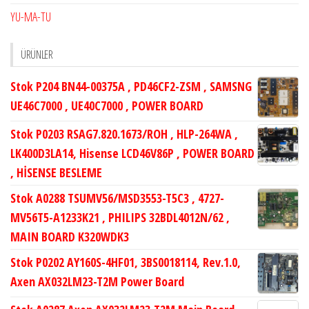
YU-MA-TU
ÜRÜNLER
Stok P204 BN44-00375A , PD46CF2-ZSM , SAMSNG
UE46C7000 , UE40C7000 , POWER BOARD
Stok P0203 RSAG7.820.1673/ROH , HLP-264WA ,
LK400D3LA14, Hisense LCD46V86P , POWER BOARD
, HİSENSE BESLEME
Stok A0288 TSUMV56/MSD3553-T5C3 , 4727-
MV56T5-A1233K21 , PHILIPS 32BDL4012N/62 ,
MAIN BOARD K320WDK3
Stok P0202 AY160S-4HF01, 3BS0018114, Rev.1.0,
Axen AX032LM23-T2M Power Board