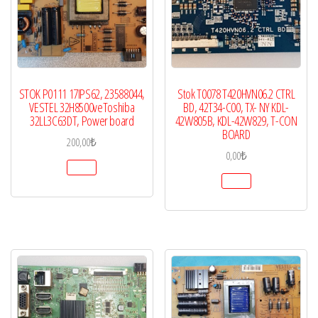
STOK P0111 17IPS62, 23588044,
Stok T0078 T420HVN06.2 CTRL
VESTEL 32H8500veToshiba
BD, 42T34-C00, TX- NY KDL-
32LL3C63DT, Power board
42W805B, KDL-42W829, T-CON
BOARD
200,00
₺
0,00
₺