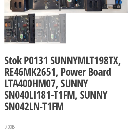
Stok P0131 SUNNYMLT198TX,
RE46MK2651, Power Board
LTA400HM07, SUNNY
SN040LI181-T1FM, SUNNY
SN042LN-T1FM
0,00
₺