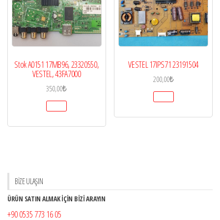
Stok A0151 17MB96, 23320550,
VESTEL 17IPS71 23191504
VESTEL, 43FA7000
200,00
₺
350,00
₺
BİZE ULAŞIN
ÜRÜN SATIN ALMAK İÇİN BİZİ ARAYIN
+90 0535 773 16 05