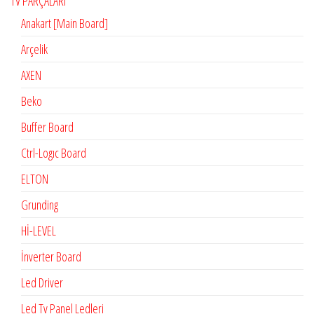
TV PARÇALARI
Anakart [Main Board]
Arçelik
AXEN
Beko
Buffer Board
Ctrl-Logıc Board
ELTON
Grunding
Hİ-LEVEL
İnverter Board
Led Driver
Led Tv Panel Ledleri