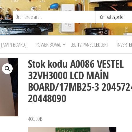
 [MAIN BOARD]
POWER BOARD
LED TV PANEL LEDLERI
İNVERTE
Stok kodu A0086 VESTEL
32VH3000 LCD MAİN
BOARD/17MB25-3 204572
20448090
400,00
₺