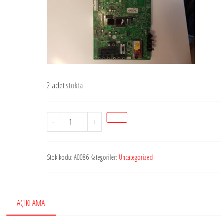
2 adet stokta
Stok
-
+
kodu
A0086
Stok kodu:
A0086
Kategoriler:
Uncategorized
VESTEL
32VH3000
LCD
MAİN
AÇIKLAMA
BOARD/17MB25-