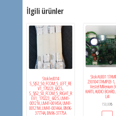
İlgili ürünler
Stok AU001 17AM
Stok led014
23010417AMP03-1, 
S_5J52_50_FCOM_5_LEFT_RE
Vestel Milenium 3
V1_170223_6X2.5,
KARTI, AUDIO BOARD
S_5J52_50_FCOM_5_RIGHT_R
LI4
EV1_ 170223_ 6X2.5, LM41-
00121V, LM41-00145A, LM41-
150,00
₺
00121W, LM41-00146A, BN96-
37774A, BN96-37775A