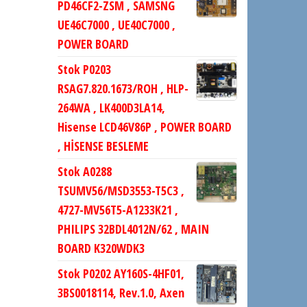
PD46CF2-ZSM , SAMSNG
UE46C7000 , UE40C7000 ,
POWER BOARD
Stok P0203
RSAG7.820.1673/ROH , HLP-
264WA , LK400D3LA14,
Hisense LCD46V86P , POWER BOARD
, HİSENSE BESLEME
Stok A0288
TSUMV56/MSD3553-T5C3 ,
4727-MV56T5-A1233K21 ,
PHILIPS 32BDL4012N/62 , MAIN
BOARD K320WDK3
Stok P0202 AY160S-4HF01,
3BS0018114, Rev.1.0, Axen