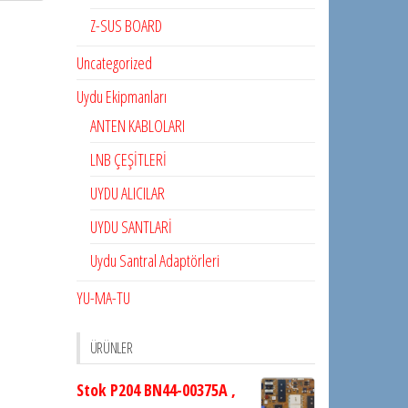
Z-SUS BOARD
Uncategorized
Uydu Ekipmanları
ANTEN KABLOLARI
LNB ÇEŞİTLERİ
UYDU ALICILAR
UYDU SANTLARİ
Uydu Santral Adaptörleri
YU-MA-TU
ÜRÜNLER
Stok P204 BN44-00375A ,