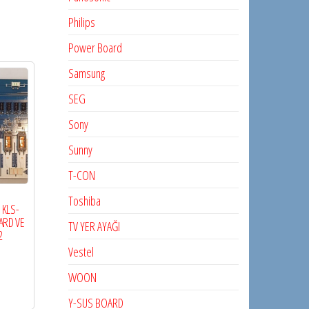
Philips
Power Board
Samsung
SEG
Sony
Sunny
T-CON
Toshiba
 KLS-
ARD VE
TV YER AYAĞI
2
Vestel
WOON
Y-SUS BOARD