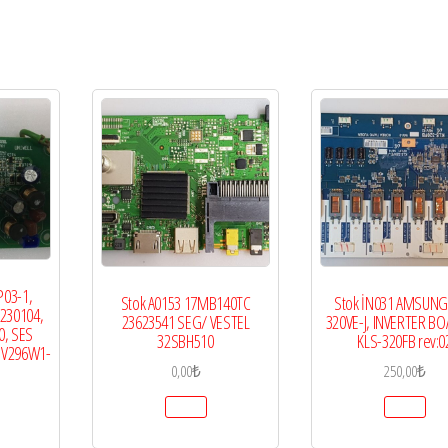
P03-1,
Stok A0153 17MB140TC
Stok İN031 AMSUNG
230104,
23623541 SEG/ VESTEL
320VE-J, INVERTER BO
0, SES
32SBH510
KLS-320FB rev:0
, V296W1-
0,00
₺
250,00
₺