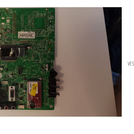
3
20457246-
20448090
adet
VES