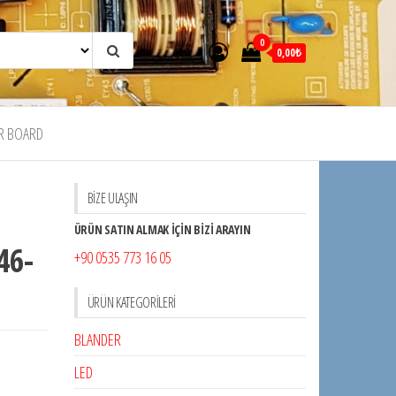
0
0,00₺
R BOARD
BİZE ULAŞIN
ÜRÜN SATIN ALMAK İÇİN BİZİ ARAYIN
46-
+90 0535 773 16 05
ÜRÜN KATEGORILERI
BLANDER
LED