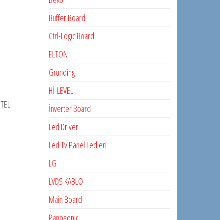
Buffer Board
Ctrl-Logıc Board
ELTON
Grunding
Hİ-LEVEL
TEL
İnverter Board
Led Driver
Led Tv Panel Ledleri
LG
LVDS KABLO
Main Board
Panosonic