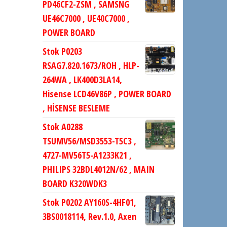
PD46CF2-ZSM , SAMSNG
UE46C7000 , UE40C7000 ,
POWER BOARD
Stok P0203
RSAG7.820.1673/ROH , HLP-
264WA , LK400D3LA14,
Hisense LCD46V86P , POWER BOARD
, HİSENSE BESLEME
Stok A0288
TSUMV56/MSD3553-T5C3 ,
4727-MV56T5-A1233K21 ,
PHILIPS 32BDL4012N/62 , MAIN
BOARD K320WDK3
Stok P0202 AY160S-4HF01,
3BS0018114, Rev.1.0, Axen