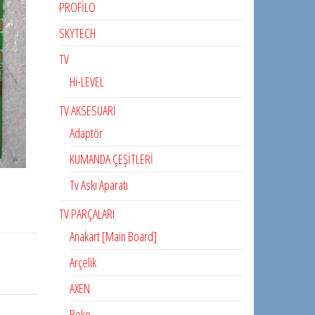
PROFİLO
SKYTECH
TV
Hi-LEVEL
TV AKSESUARI
Adaptör
KUMANDA ÇEŞİTLERİ
Tv Askı Aparatı
TV PARÇALARI
Anakart [Main Board]
Arçelik
AXEN
Beko