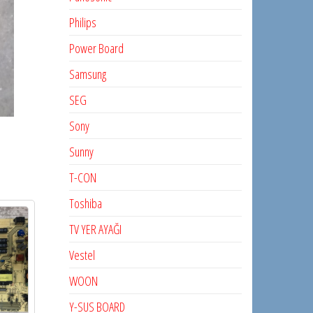
Philips
Power Board
Samsung
SEG
Sony
Sunny
T-CON
Toshiba
TV YER AYAĞI
Vestel
WOON
Y-SUS BOARD