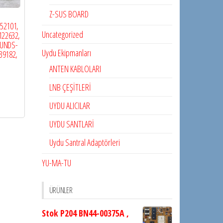
Z-SUS BOARD
52101,
Uncategorized
122632,
0UNDS-
Uydu Ekipmanları
39182,
ANTEN KABLOLARI
LNB ÇEŞİTLERİ
UYDU ALICILAR
UYDU SANTLARİ
Uydu Santral Adaptörleri
YU-MA-TU
ÜRÜNLER
Stok P204 BN44-00375A ,