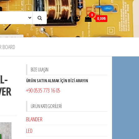
0
0,00₺
R BOARD
BİZE ULAŞIN
L-
ÜRÜN SATIN ALMAK İÇİN BİZİ ARAYIN
VER
+90 0535 773 16 05
ÜRÜN KATEGORILERI
BLANDER
LED