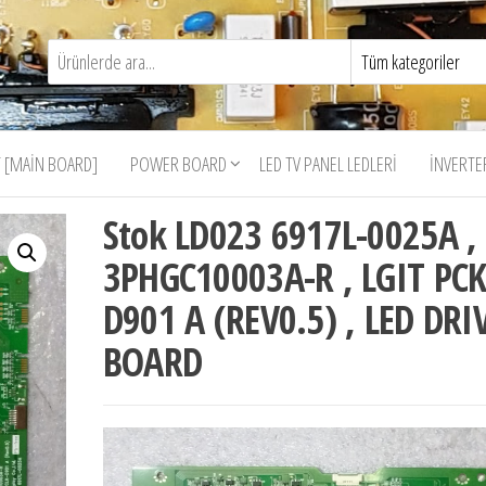
 [MAIN BOARD]
POWER BOARD
LED TV PANEL LEDLERI
İNVERTE
Stok LD023 6917L-0025A ,
3PHGC10003A-R , LGIT PCK
D901 A (REV0.5) , LED DRI
BOARD