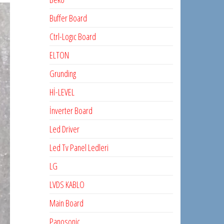
Buffer Board
Ctrl-Logıc Board
ELTON
Grunding
Hİ-LEVEL
İnverter Board
Led Driver
Led Tv Panel Ledleri
LG
LVDS KABLO
Main Board
Panosonic