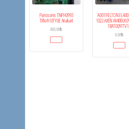
Panosonic TNPH0993
A0019 ELTON EL40D
TXN/A10TYUE Anakart
1022 AXEN AX40DLK0
18AT009TTV1
400,00
₺
0,00
₺