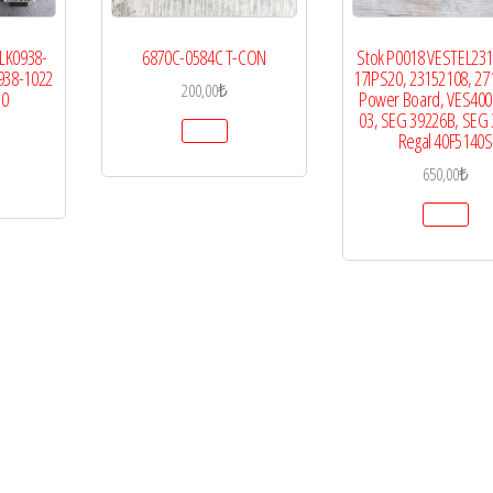
LK0938-
6870C-0584C T-CON
Stok P0018 VESTEL231
938-1022
17IPS20, 23152108, 27
200,00
₺
.0
Power Board, VES40
03, SEG 39226B, SEG 
Regal 40F5140S
650,00
₺