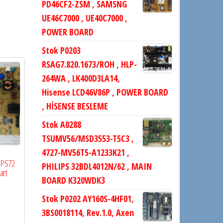
PD46CF2-ZSM , SAMSNG
UE46C7000 , UE40C7000 ,
POWER BOARD
Stok P0203
RSAG7.820.1673/ROH , HLP-
264WA , LK400D3LA14,
Hisense LCD46V86P , POWER BOARD
, HİSENSE BESLEME
Stok A0288
TSUMV56/MSD3553-T5C3 ,
4727-MV56T5-A1233K21 ,
7IPS72
PHILIPS 32BDL4012N/62 , MAIN
art
BOARD K320WDK3
Stok P0202 AY160S-4HF01,
3BS0018114, Rev.1.0, Axen