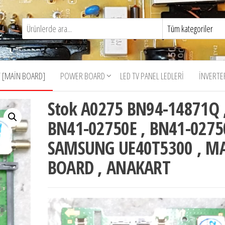
 [MAIN BOARD]
POWER BOARD
LED TV PANEL LEDLERI
İNVERTE
Stok A0275 BN94-14871Q 
BN41-02750E , BN41-0275
SAMSUNG UE40T5300 , M
BOARD , ANAKART