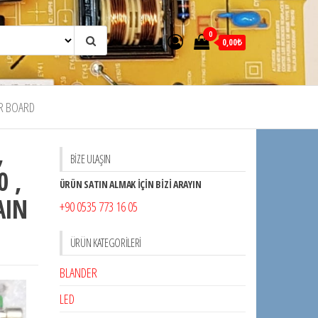
0
0,00₺
R BOARD
,
BİZE ULAŞIN
0 ,
ÜRÜN SATIN ALMAK İÇİN BİZİ ARAYIN
AIN
+90 0535 773 16 05
ÜRÜN KATEGORILERI
BLANDER
LED