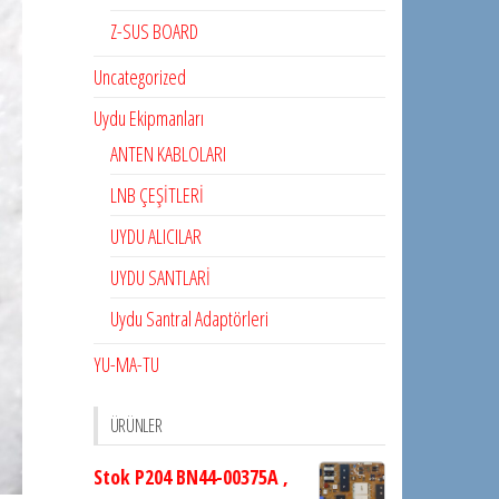
Z-SUS BOARD
Uncategorized
Uydu Ekipmanları
ANTEN KABLOLARI
LNB ÇEŞİTLERİ
UYDU ALICILAR
UYDU SANTLARİ
Uydu Santral Adaptörleri
YU-MA-TU
ÜRÜNLER
Stok P204 BN44-00375A ,