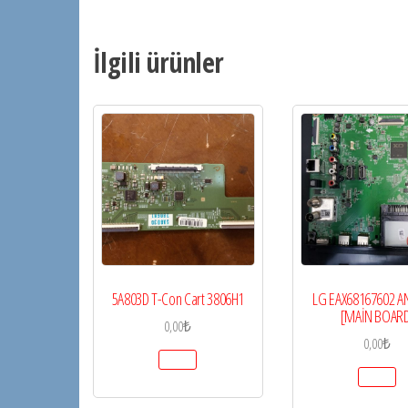
İlgili ürünler
5A803D T-Con Cart 3806H1
LG EAX68167602 A
[MAİN BOAR
0,00
₺
0,00
₺