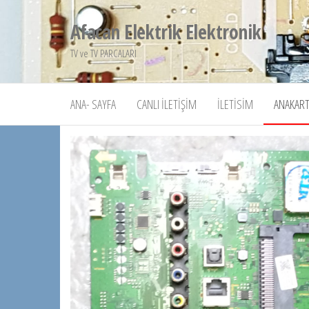
İçeriğe
Afacan Elektrik Elektronik
atla
TV ve TV PARCALARI
ANA- SAYFA
CANLI İLETIŞIM
İLETISIM
ANAKART