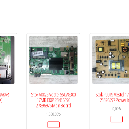
NAKART
Stok A0025 Vestel 55UA8300
Stok P0019 Vestel 1
D]
17MB130P 23436190
23396597 Power k
27896976 Main Board
0,00
₺
1.500,00
₺