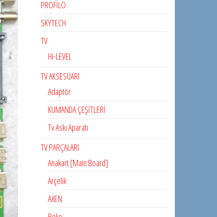
PROFİLO
SKYTECH
TV
Hi-LEVEL
TV AKSESUARI
Adaptör
KUMANDA ÇEŞİTLERİ
Tv Askı Aparatı
TV PARÇALARI
Anakart [Main Board]
Arçelik
AXEN
Beko