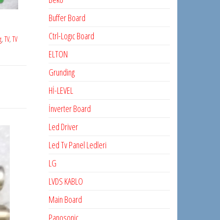
Buffer Board
Ctrl-Logıc Board
g
,
TV
,
TV
ELTON
Grunding
Hİ-LEVEL
İnverter Board
Led Driver
Led Tv Panel Ledleri
LG
LVDS KABLO
Main Board
Panosonic