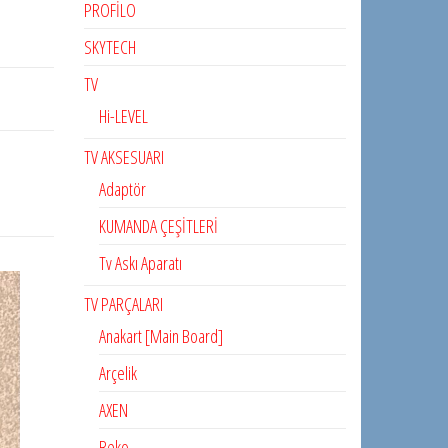
PROFİLO
SKYTECH
TV
I
Hi-LEVEL
TV AKSESUARI
Adaptör
KUMANDA ÇEŞİTLERİ
Tv Askı Aparatı
TV PARÇALARI
Anakart [Main Board]
Arçelik
AXEN
Beko