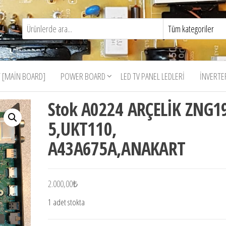
 [MAIN BOARD]
POWER BOARD
LED TV PANEL LEDLERI
İNVERTE
Stok A0224 ARÇELİK ZNG1
5,UKT110,
A43A675A,ANAKART
2.000,00
₺
1 adet stokta