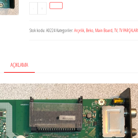
Stok
-
+
A0224
ARÇELİK
Stok kodu:
A0224
Kategoriler:
Arçelik
,
Beko
,
Main Board
,
TV
,
TV PARÇALAR
ZNG190R-
5,UKT110,
A43A675A,ANAKART
adet
AÇIKLAMA