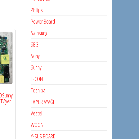
Philips
Power Board
Samsung
SEG
Sony
Sunny
T-CON
Toshiba
0 Sunny
TV yeni
TV YER AYAĞI
Vestel
WOON
Y-SUS BOARD