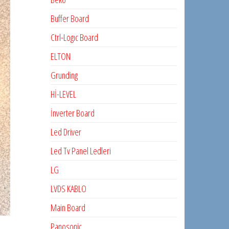
Buffer Board
Ctrl-Logıc Board
ELTON
Grunding
Hİ-LEVEL
İnverter Board
Led Driver
Led Tv Panel Ledleri
LG
LVDS KABLO
Main Board
Panosonic