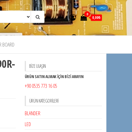
0
0,00₺
R BOARD
90R-
BİZE ULAŞIN
ÜRÜN SATIN ALMAK İÇİN BİZİ ARAYIN
+90 0535 773 16 05
ÜRÜN KATEGORILERI
BLANDER
LED