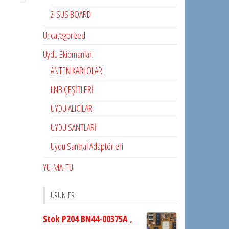
Z-SUS BOARD
Uncategorized
Uydu Ekipmanları
ANTEN KABLOLARI
LNB ÇEŞİTLERİ
UYDU ALICILAR
UYDU SANTLARİ
Uydu Santral Adaptörleri
YU-MA-TU
ÜRÜNLER
Stok P204 BN44-00375A ,