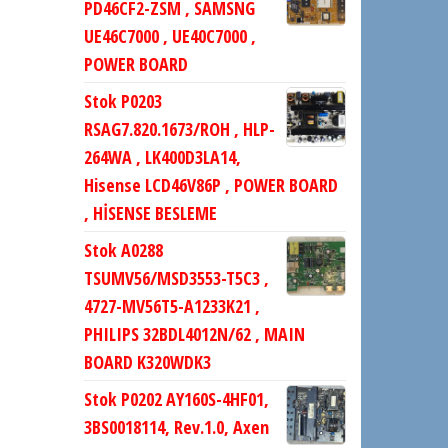
PD46CF2-ZSM , SAMSNG
UE46C7000 , UE40C7000 ,
POWER BOARD
Stok P0203
RSAG7.820.1673/ROH , HLP-
264WA , LK400D3LA14,
Hisense LCD46V86P , POWER BOARD
, HİSENSE BESLEME
Stok A0288
TSUMV56/MSD3553-T5C3 ,
4727-MV56T5-A1233K21 ,
PHILIPS 32BDL4012N/62 , MAIN
BOARD K320WDK3
Stok P0202 AY160S-4HF01,
3BS0018114, Rev.1.0, Axen