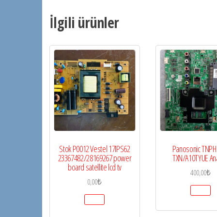
İlgili ürünler
Stok P0012 Vestel 17IPS62
Panosonic TNPH
23367482/28169267 power
TXN/A10TYUE An
board satellite lcd tv
400,00
₺
0,00
₺