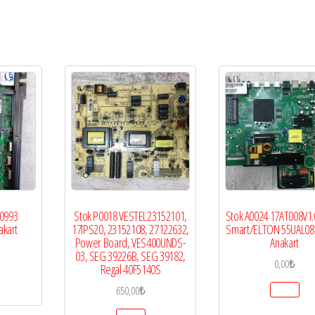
0993
Stok P0018 VESTEL23152101,
Stok A0024 17AT008V1.
akart
17IPS20, 23152108, 27122632,
Smart/ELTON 55UAL08 
Power Board, VES400UNDS-
Anakart
03, SEG 39226B, SEG 39182,
0,00
₺
Regal 40F5140S
650,00
₺