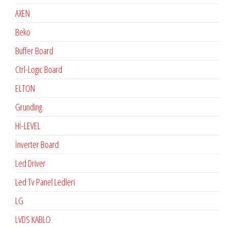
AXEN
Beko
Buffer Board
Ctrl-Logıc Board
ELTON
Grunding
Hİ-LEVEL
İnverter Board
Led Driver
Led Tv Panel Ledleri
LG
LVDS KABLO