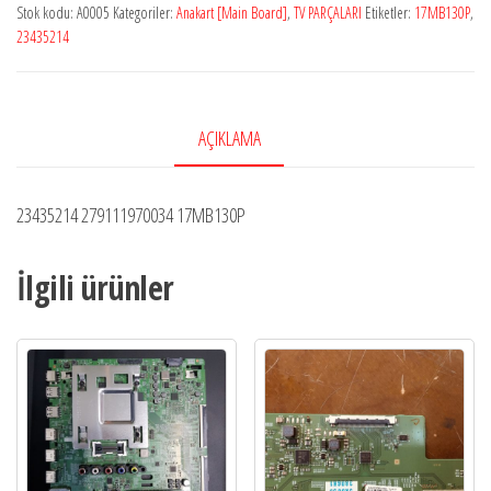
Stok kodu:
A0005
Kategoriler:
Anakart [Main Board]
,
TV PARÇALARI
Etiketler:
17MB130P
,
23435214
AÇIKLAMA
23435214 279111970034 17MB130P
İlgili ürünler