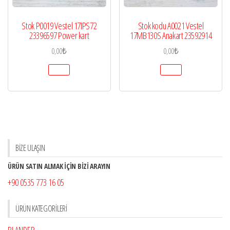
Stok P0019 Vestel 17IPS72
Stok kodu A0021 Vestel
23396597 Power kart
17MB130S Anakart 23592914
0,00
₺
0,00
₺
BİZE ULAŞIN
ÜRÜN SATIN ALMAK İÇİN BİZİ ARAYIN
+90 0535 773 16 05
ÜRÜN KATEGORILERI