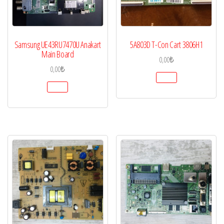
Samsung UE43RU7470U Anakart
5A803D T-Con Cart 3806H1
Main Board
0,00
₺
0,00
₺