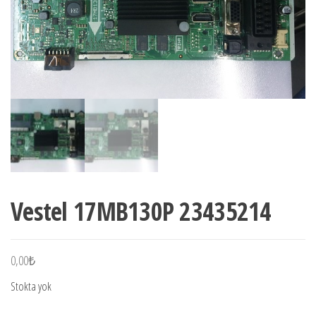
Vestel 17MB130P 23435214
0,00
₺
Stokta yok