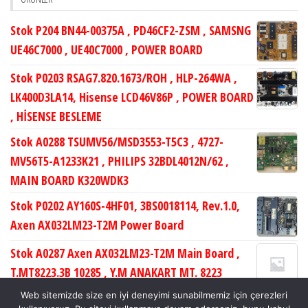
Stok P204 BN44-00375A , PD46CF2-ZSM , SAMSNG
UE46C7000 , UE40C7000 , POWER BOARD
Stok P0203 RSAG7.820.1673/ROH , HLP-264WA ,
LK400D3LA14, Hisense LCD46V86P , POWER BOARD
, HİSENSE BESLEME
Stok A0288 TSUMV56/MSD3553-T5C3 , 4727-
MV56T5-A1233K21 , PHILIPS 32BDL4012N/62 ,
MAIN BOARD K320WDK3
Stok P0202 AY160S-4HF01, 3BS0018114, Rev.1.0,
Axen AX032LM23-T2M Power Board
Stok A0287 Axen AX032LM23-T2M Main Board ,
T.MT8223.3B 10285 , Y.M ANAKART MT. 8223
TUNERSİZ MNL , LC320WXN-SCB1
Web sitemizde size en iyi deneyimi sunabilmemiz için çerezleri