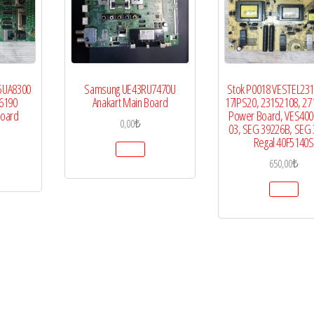
55UA8300
Samsung UE43RU7470U
Stok P0018 VESTEL231
6190
Anakart Main Board
17IPS20, 23152108, 27
Board
Power Board, VES40
0,00
₺
03, SEG 39226B, SEG 
Regal 40F5140S
650,00
₺