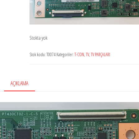
Stokta yok
Stok kodu:
T0074
Kategoriler:
T-CON
,
TV
,
TV PARÇALARI
AÇIKLAMA