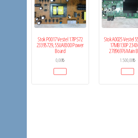
Stok P0017 Vestel 17IPS72
Stok A0025 Vestel 
23395729, 55UA8300 Power
17MB130P 2343
Board
27896976 Main 
0,00
₺
1.500,00
₺