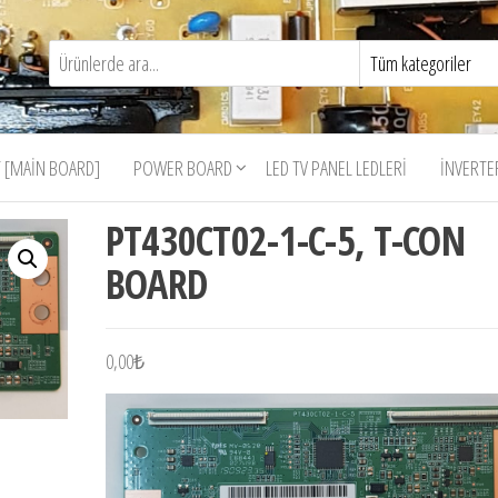
 [MAIN BOARD]
POWER BOARD
LED TV PANEL LEDLERI
İNVERTE
PT430CT02-1-C-5, T-CON
BOARD
0,00
₺