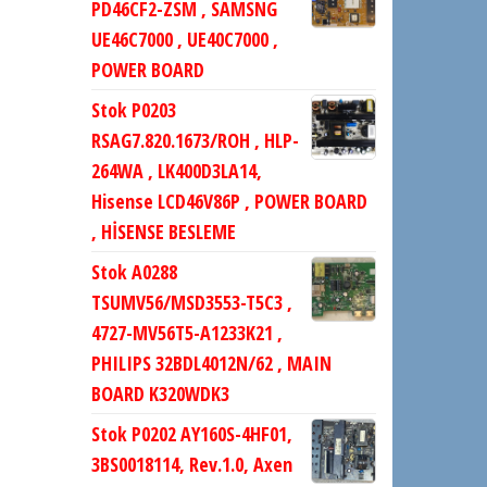
PD46CF2-ZSM , SAMSNG
UE46C7000 , UE40C7000 ,
POWER BOARD
Stok P0203
RSAG7.820.1673/ROH , HLP-
264WA , LK400D3LA14,
Hisense LCD46V86P , POWER BOARD
, HİSENSE BESLEME
Stok A0288
TSUMV56/MSD3553-T5C3 ,
4727-MV56T5-A1233K21 ,
PHILIPS 32BDL4012N/62 , MAIN
BOARD K320WDK3
Stok P0202 AY160S-4HF01,
3BS0018114, Rev.1.0, Axen