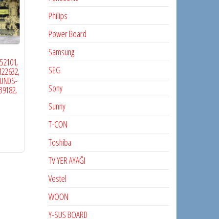
Philips
Power Board
Samsung
52101,
SEG
122632,
0UNDS-
Sony
39182,
Sunny
T-CON
Toshiba
TV YER AYAĞI
Vestel
WOON
Y-SUS BOARD