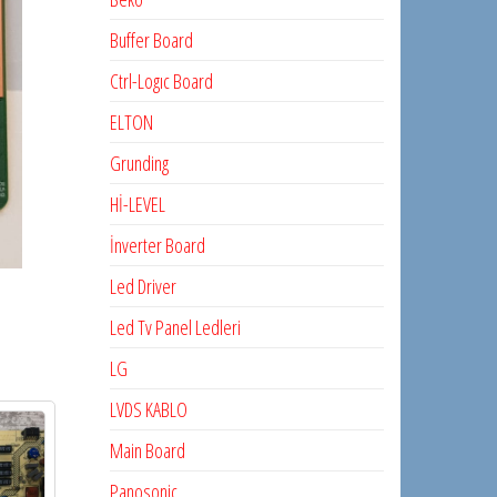
Buffer Board
Ctrl-Logıc Board
ELTON
Grunding
Hİ-LEVEL
İnverter Board
Led Driver
Led Tv Panel Ledleri
LG
LVDS KABLO
Main Board
Panosonic