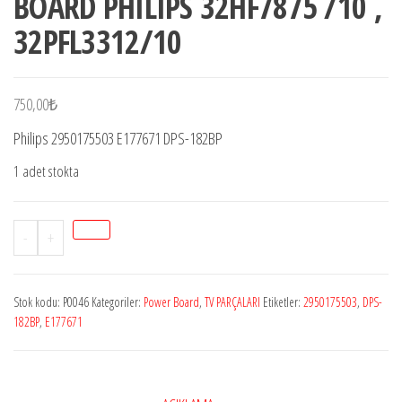
BOARD PHILIPS 32HF7875 /10 ,
32PFL3312/10
750,00
₺
Philips 2950175503 E177671 DPS-182BP
1 adet stokta
Stok
-
+
P0046
DPS-
Stok kodu:
P0046
Kategoriler:
Power Board
,
TV PARÇALARI
Etiketler:
2950175503
,
DPS-
182BP
182BP
,
E177671
,
DPS-
182BP