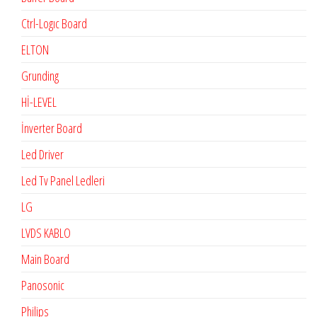
Ctrl-Logıc Board
ELTON
Grunding
Hİ-LEVEL
İnverter Board
Led Driver
Led Tv Panel Ledleri
LG
LVDS KABLO
Main Board
Panosonic
Philips