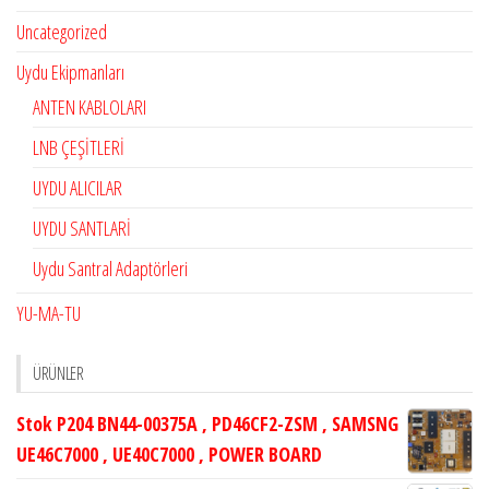
Uncategorized
Uydu Ekipmanları
ANTEN KABLOLARI
LNB ÇEŞİTLERİ
UYDU ALICILAR
UYDU SANTLARİ
Uydu Santral Adaptörleri
YU-MA-TU
ÜRÜNLER
Stok P204 BN44-00375A , PD46CF2-ZSM , SAMSNG
UE46C7000 , UE40C7000 , POWER BOARD