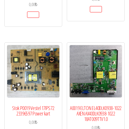
adet
0,00
₺
Stok P0019 Vestel 17IPS72
A0019 ELTON EL40DLK0938-1022
23396597 Power kart
AXEN AX40DLK0938-1022
18AT009TTV1.0
0,00
₺
0,00
₺