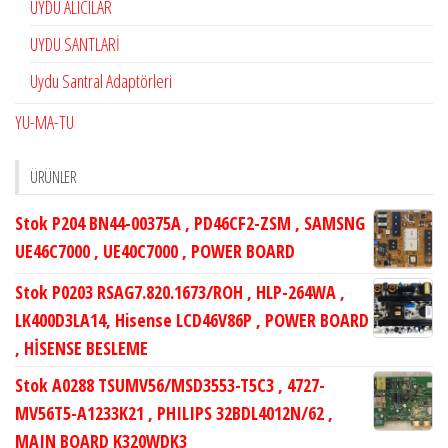
UYDU ALICILAR
UYDU SANTLARİ
Uydu Santral Adaptörleri
YU-MA-TU
ÜRÜNLER
Stok P204 BN44-00375A , PD46CF2-ZSM , SAMSNG
UE46C7000 , UE40C7000 , POWER BOARD
Stok P0203 RSAG7.820.1673/ROH , HLP-264WA ,
LK400D3LA14, Hisense LCD46V86P , POWER BOARD
, HİSENSE BESLEME
Stok A0288 TSUMV56/MSD3553-T5C3 , 4727-
MV56T5-A1233K21 , PHILIPS 32BDL4012N/62 ,
MAIN BOARD K320WDK3