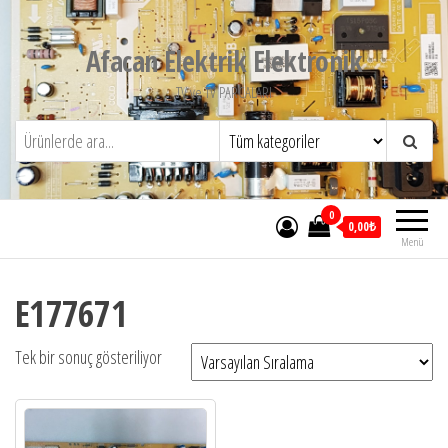
İçeriğe
atla
Afacan Elektrik Elektronik
TV ve TV PARCALARI
0
0,00₺
Menü
E177671
Tek bir sonuç gösteriliyor