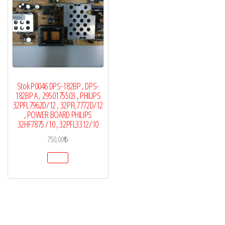
Stok P0046 DPS-182BP , DPS-
182BP A , 2950175503 , PHILIPS
32PFL7962D/12 , 32PFL7772D/12
, POWER BOARD PHILIPS
32HF7875 /10 , 32PFL3312/10
750,00
₺