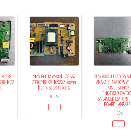
LK0938-
Stok P0012 Vestel 17IPS62
Stok A0020 12AT075-V1.
938-1022
23367482/28169267 power
ANAKART 12AT075 V1.0
.0
board satellite lcd tv
MNL , SUNNY
SN043DLD12AT075
0,00
₺
SN049DLD12AT075 ,
BOARD , ANAKAR
1,00
₺