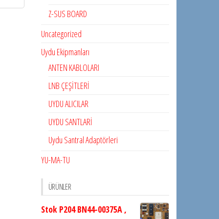
Z-SUS BOARD
Uncategorized
Uydu Ekipmanları
ANTEN KABLOLARI
LNB ÇEŞİTLERİ
UYDU ALICILAR
UYDU SANTLARİ
Uydu Santral Adaptörleri
YU-MA-TU
ÜRÜNLER
Stok P204 BN44-00375A ,