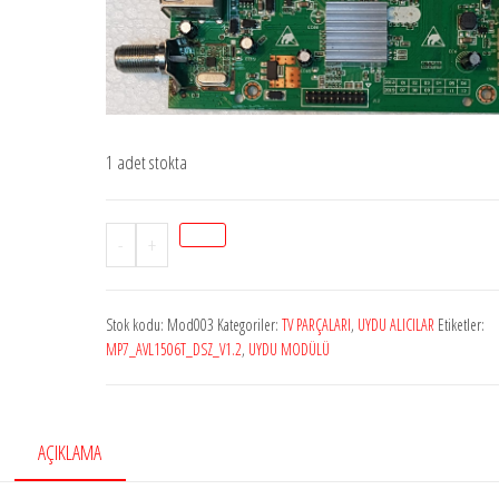
1 adet stokta
Stok
-
+
mod003
MP7_AVL1506T_DSZ_V1.2
Stok kodu:
Mod003
Kategoriler:
TV PARÇALARI
,
UYDU ALICILAR
Etiketler:
,
MP7_AVL1506T_DSZ_V1.2
,
UYDU MODÜLÜ
UYDU
MODÜLÜ
adet
AÇIKLAMA