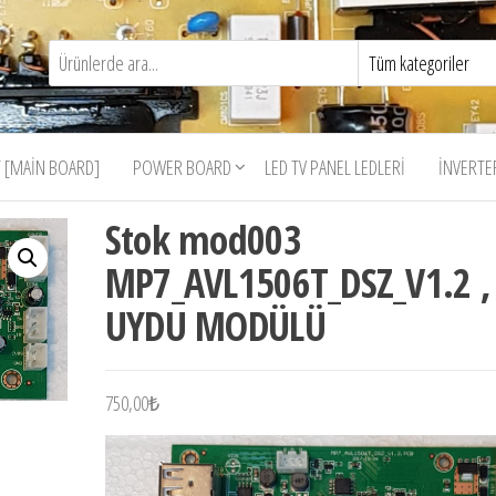
 [MAIN BOARD]
POWER BOARD
LED TV PANEL LEDLERI
İNVERTE
Stok mod003
MP7_AVL1506T_DSZ_V1.2 ,
UYDU MODÜLÜ
750,00
₺