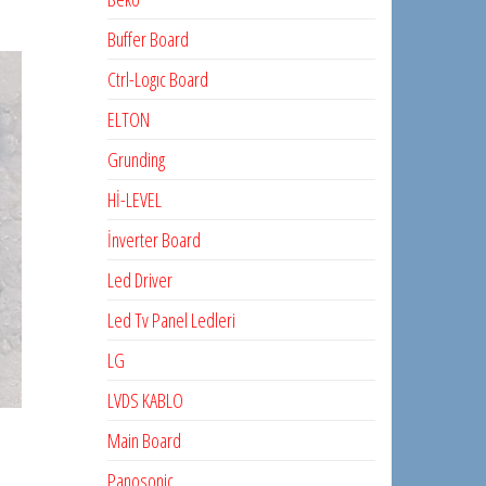
Buffer Board
Ctrl-Logıc Board
ELTON
Grunding
Hİ-LEVEL
İnverter Board
Led Driver
Led Tv Panel Ledleri
LG
LVDS KABLO
Main Board
Panosonic