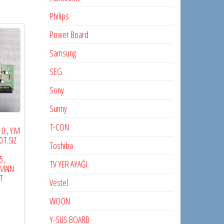
Philips
Power Board
Samsung
SEG
Sony
Sunny
T-CON
0 , Y.M
 T.SIZ
Toshiba
 ,
TV YER AYAĞI
 MAIN
T
Vestel
WOON
Y-SUS BOARD