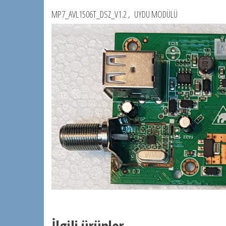
MP7_AVL1506T_DSZ_V1.2 , UYDU MODÜLÜ