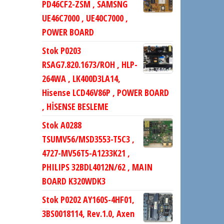
PD46CF2-ZSM , SAMSNG
UE46C7000 , UE40C7000 ,
POWER BOARD
Stok P0203
RSAG7.820.1673/ROH , HLP-
264WA , LK400D3LA14,
Hisense LCD46V86P , POWER BOARD
, HİSENSE BESLEME
Stok A0288
TSUMV56/MSD3553-T5C3 ,
4727-MV56T5-A1233K21 ,
PHILIPS 32BDL4012N/62 , MAIN
BOARD K320WDK3
Stok P0202 AY160S-4HF01,
3BS0018114, Rev.1.0, Axen