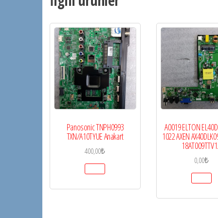
İlgili ürünler
Panosonic TNPH0993
A0019 ELTON EL40D
TXN/A10TYUE Anakart
1022 AXEN AX40DLK0
18AT009TTV1
400,00
₺
0,00
₺