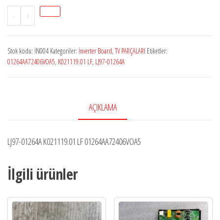
LJ97-
-
+
01264A
İnverter
Stok kodu:
İN004
Kategoriler:
İnverter Board
,
TV PARÇALARI
Etiketler:
Board
01264AA72406VOA5
,
K021119.01 LF
,
LJ97-01264A
adet
AÇIKLAMA
LJ97-01264A K021119.01 LF 01264AA72406VOA5
İlgili ürünler