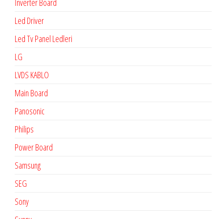
İnverter Board
Led Driver
Led Tv Panel Ledleri
LG
LVDS KABLO
Main Board
Panosonic
Philips
Power Board
Samsung
SEG
Sony