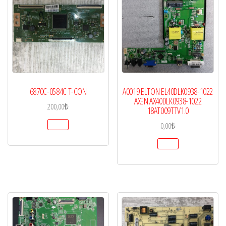
6870C-0584C T-CON
A0019 ELTON EL40DLK0938-1022
AXEN AX40DLK0938-1022
200,00
₺
18AT009TTV1.0
0,00
₺