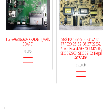
LG EAX68167602 ANAKART [MAİN
Stok P0018 VESTEL23152101,
BOARD]
17IPS20, 23152108, 27122632,
Power Board, VES400UNDS-03,
0,00
₺
SEG 39226B, SEG 39182, Regal
40F5140S
650,00
₺