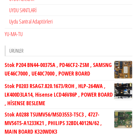
UYDU SANTLARİ
Uydu Santral Adaptörleri
YU-MA-TU
ÜRÜNLER
Stok P204 BN44-00375A , PD46CF2-ZSM , SAMSNG
UE46C7000 , UE40C7000 , POWER BOARD
Stok P0203 RSAG7.820.1673/ROH , HLP-264WA ,
LK400D3LA14, Hisense LCD46V86P , POWER BOARD
, HİSENSE BESLEME
Stok A0288 TSUMV56/MSD3553-T5C3 , 4727-
MV56T5-A1233K21 , PHILIPS 32BDL4012N/62 ,
MAIN BOARD K320WDK3