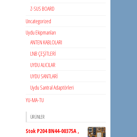
Z-SUS BOARD
Uncategorized
Uydu Ekipmanları
ANTEN KABLOLARI
LNB ÇEŞİTLERİ
UYDU ALICILAR
UYDU SANTLARİ
Uydu Santral Adaptörleri
YU-MA-TU
ÜRÜNLER
Stok P204 BN44-00375A ,