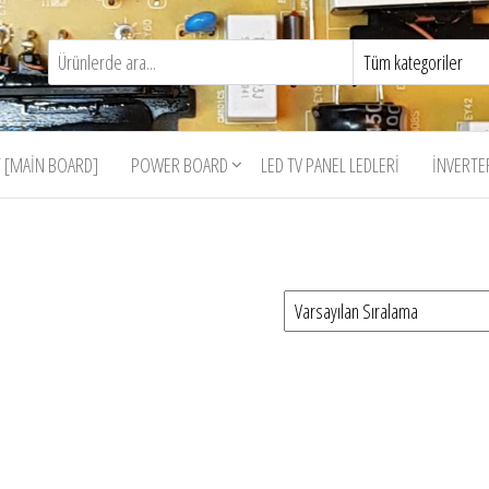
 [MAIN BOARD]
POWER BOARD
LED TV PANEL LEDLERI
İNVERTE