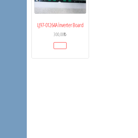
LJ97-01264A İnverter Board
300,00
₺