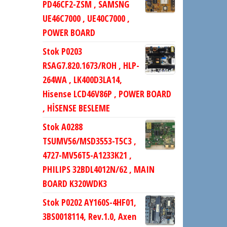
PD46CF2-ZSM , SAMSNG
UE46C7000 , UE40C7000 ,
POWER BOARD
Stok P0203
RSAG7.820.1673/ROH , HLP-
264WA , LK400D3LA14,
Hisense LCD46V86P , POWER BOARD
, HİSENSE BESLEME
Stok A0288
TSUMV56/MSD3553-T5C3 ,
4727-MV56T5-A1233K21 ,
PHILIPS 32BDL4012N/62 , MAIN
BOARD K320WDK3
Stok P0202 AY160S-4HF01,
3BS0018114, Rev.1.0, Axen