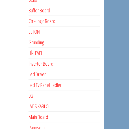
Buffer Board
Ctrl-Logıc Board
ELTON
Grunding
Hİ-LEVEL
İnverter Board
Led Driver
Led Tv Panel Ledleri
LG
LVDS KABLO
Main Board
Panosonic