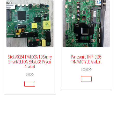
Stok A0024 17AT008V1.0 Sunny
Panosonic TNPH0993
Smart/ELTON 55UAL08 TV yeni
TXN/A10TYUE Anakart
Anakart
400,00
₺
0,00
₺