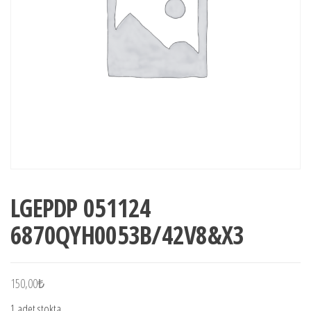
LGEPDP 051124
6870QYH0053B/42V8&X3
150,00
₺
1 adet stokta