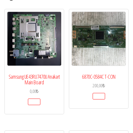
Samsung UE43RU7470U Anakart
6870C-0584C T-CON
Main Board
200,00
₺
0,00
₺