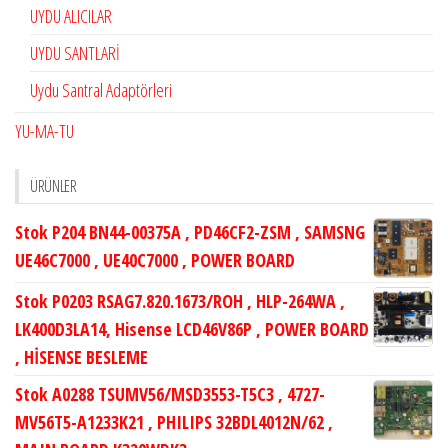
UYDU ALICILAR
UYDU SANTLARİ
Uydu Santral Adaptörleri
YU-MA-TU
ÜRÜNLER
Stok P204 BN44-00375A , PD46CF2-ZSM , SAMSNG
UE46C7000 , UE40C7000 , POWER BOARD
Stok P0203 RSAG7.820.1673/ROH , HLP-264WA ,
LK400D3LA14, Hisense LCD46V86P , POWER BOARD
, HİSENSE BESLEME
Stok A0288 TSUMV56/MSD3553-T5C3 , 4727-
MV56T5-A1233K21 , PHILIPS 32BDL4012N/62 ,