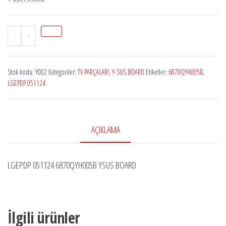
LGEPDP
-
+
051124
6870QYH0053B/42V8&X3
Stok kodu:
Y002
Kategoriler:
TV PARÇALARI
,
Y-SUS BOARD
Etiketler:
6870QYH005B
,
adet
LGEPDP 051124
AÇIKLAMA
LGEPDP 051124 6870QYH005B YSUS BOARD
İlgili ürünler