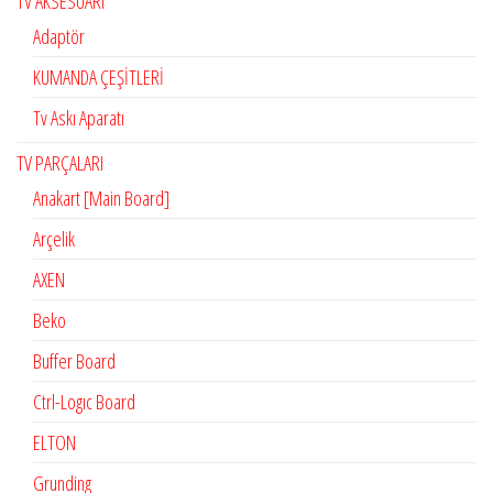
TV AKSESUARI
Adaptör
KUMANDA ÇEŞİTLERİ
Tv Askı Aparatı
TV PARÇALARI
Anakart [Main Board]
Arçelik
AXEN
Beko
Buffer Board
Ctrl-Logıc Board
ELTON
Grunding