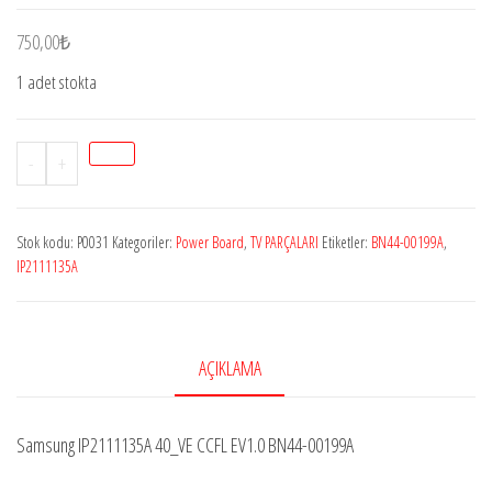
750,00
₺
1 adet stokta
Stok
-
+
P0031
SAMSUNGBN44-
Stok kodu:
P0031
Kategoriler:
Power Board
,
TV PARÇALARI
Etiketler:
BN44-00199A
,
00199A,
IP2111135A
IP-
211135A,
SAMSUNG
AÇIKLAMA
LE40A551P2R,
LE40A552P3R,
POWER
Samsung IP2111135A 40_VE CCFL EV1.0 BN44-00199A
BOARD