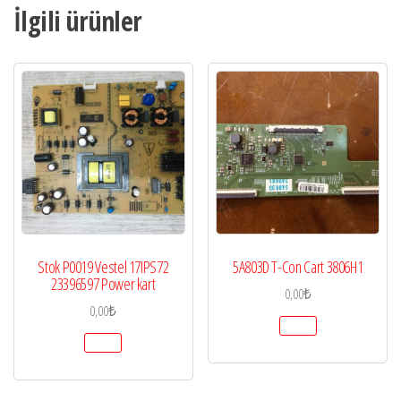
adet
İlgili ürünler
Stok P0019 Vestel 17IPS72
5A803D T-Con Cart 3806H1
23396597 Power kart
0,00
₺
0,00
₺