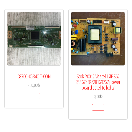
6870C-0584C T-CON
Stok P0012 Vestel 17IPS62
23367482/28169267 power
200,00
₺
board satellite lcd tv
0,00
₺