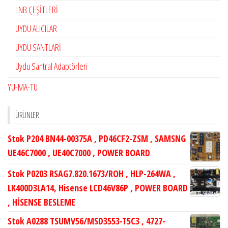
LNB ÇEŞİTLERİ
UYDU ALICILAR
UYDU SANTLARİ
Uydu Santral Adaptörleri
YU-MA-TU
ÜRÜNLER
Stok P204 BN44-00375A , PD46CF2-ZSM , SAMSNG
UE46C7000 , UE40C7000 , POWER BOARD
Stok P0203 RSAG7.820.1673/ROH , HLP-264WA ,
LK400D3LA14, Hisense LCD46V86P , POWER BOARD
, HİSENSE BESLEME
Stok A0288 TSUMV56/MSD3553-T5C3 , 4727-