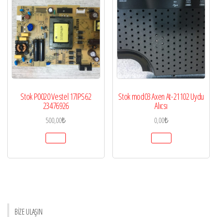
Stok P0020 Vestel 17IPS62
Stok mod03 Axen At-21102 Uydu
23476926
Alıcsı
500,00
₺
0,00
₺
BİZE ULAŞIN