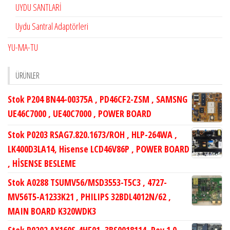
UYDU SANTLARİ
Uydu Santral Adaptörleri
YU-MA-TU
ÜRÜNLER
Stok P204 BN44-00375A , PD46CF2-ZSM , SAMSNG
UE46C7000 , UE40C7000 , POWER BOARD
Stok P0203 RSAG7.820.1673/ROH , HLP-264WA ,
LK400D3LA14, Hisense LCD46V86P , POWER BOARD
, HİSENSE BESLEME
Stok A0288 TSUMV56/MSD3553-T5C3 , 4727-
MV56T5-A1233K21 , PHILIPS 32BDL4012N/62 ,
MAIN BOARD K320WDK3