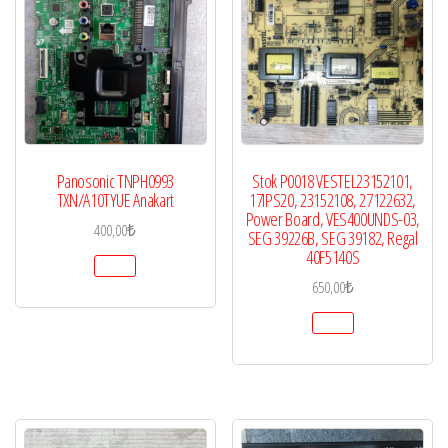
Panosonic TNPH0993
Stok P0018 VESTEL23152101,
TXN/A10TYUE Anakart
17IPS20, 23152108, 27122632,
Power Board, VES400UNDS-03,
400,00
₺
SEG 39226B, SEG 39182, Regal
40F5140S
650,00
₺