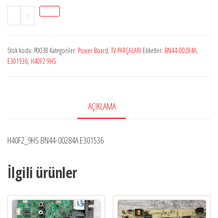
H40F2
-
+
9HS
Power
Stok kodu:
P0038
Kategoriler:
Power Board
,
TV PARÇALARI
Etiketler:
BN44-00284A
,
Board
E301536
,
H40F2 9HS
adet
AÇIKLAMA
H40F2_9HS BN44-00284A E301536
İlgili ürünler