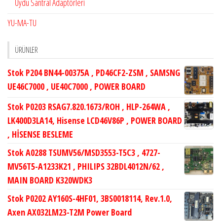
Uydu Santral Adaptörleri
YU-MA-TU
ÜRÜNLER
Stok P204 BN44-00375A , PD46CF2-ZSM , SAMSNG
UE46C7000 , UE40C7000 , POWER BOARD
Stok P0203 RSAG7.820.1673/ROH , HLP-264WA ,
LK400D3LA14, Hisense LCD46V86P , POWER BOARD
, HİSENSE BESLEME
Stok A0288 TSUMV56/MSD3553-T5C3 , 4727-
MV56T5-A1233K21 , PHILIPS 32BDL4012N/62 ,
MAIN BOARD K320WDK3
Stok P0202 AY160S-4HF01, 3BS0018114, Rev.1.0,
Axen AX032LM23-T2M Power Board