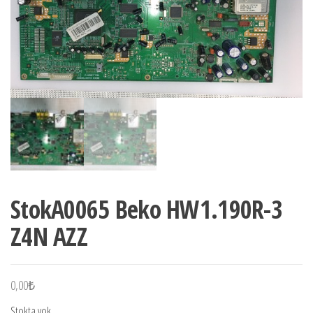
StokA0065 Beko HW1.190R-3
Z4N AZZ
0,00
₺
Stokta yok