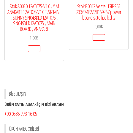
Stok A0020 12AT075-V1.0 , Y.M
Stok P0012 Vestel 17IPS62
ANAKART 12AT075 V1.0 T.SIZ MNL
23367482/28169267 power
, SUNNY SN043DLD12AT075 ,
board satellite lcd tv
SN049DLD12AT075 , MAIN
0,00
₺
BOARD , ANAKART
1,00
₺
BİZE ULAŞIN
ÜRÜN SATIN ALMAK İÇİN BİZİ ARAYIN
+90 0535 773 16 05
ÜRÜN KATEGORILERI