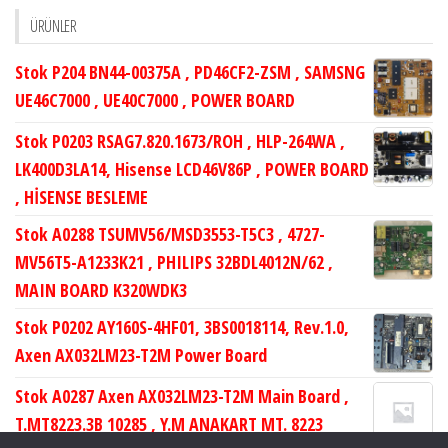
ÜRÜNLER
Stok P204 BN44-00375A , PD46CF2-ZSM , SAMSNG
UE46C7000 , UE40C7000 , POWER BOARD
Stok P0203 RSAG7.820.1673/ROH , HLP-264WA ,
LK400D3LA14, Hisense LCD46V86P , POWER BOARD
, HİSENSE BESLEME
Stok A0288 TSUMV56/MSD3553-T5C3 , 4727-
MV56T5-A1233K21 , PHILIPS 32BDL4012N/62 ,
MAIN BOARD K320WDK3
Stok P0202 AY160S-4HF01, 3BS0018114, Rev.1.0,
Axen AX032LM23-T2M Power Board
Stok A0287 Axen AX032LM23-T2M Main Board ,
T.MT8223.3B 10285 , Y.M ANAKART MT. 8223