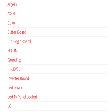
Arçelik
AXEN
Beko
Buffer Board
Ctrl-Logıc Board
ELTON
Grunding
Hİ-LEVEL
İnverter Board
Led Driver
Led Tv Panel Ledleri
LG