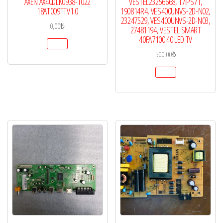
AXEN AX40DLK0938-1022
VESTEL23256668, 17IPS71,
18AT009TTV1.0
190814R4, VES400UNVS-2D-N02,
23247529, VES400UNVS-2D-N03,
0,00
₺
27481194, VESTEL SMART
40FA7100 40 LED TV
500,00
₺