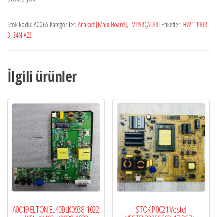
Stok kodu:
A0065
Kategoriler:
Anakart [Main Board]
,
TV PARÇALARI
Etiketler:
HW1.190R-
3
,
Z4N AZZ
İlgili ürünler
A0019 ELTON EL40DLK0938-1022
STOK P0021 Vestel