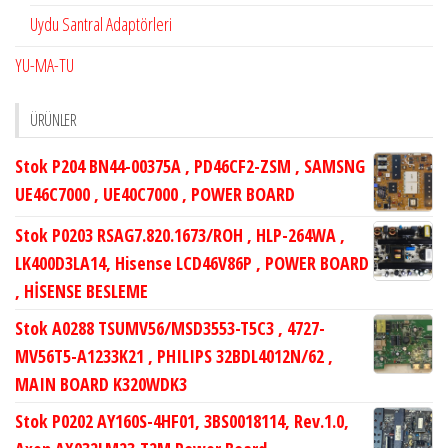
Uydu Santral Adaptörleri
YU-MA-TU
ÜRÜNLER
Stok P204 BN44-00375A , PD46CF2-ZSM , SAMSNG
UE46C7000 , UE40C7000 , POWER BOARD
Stok P0203 RSAG7.820.1673/ROH , HLP-264WA ,
LK400D3LA14, Hisense LCD46V86P , POWER BOARD
, HİSENSE BESLEME
Stok A0288 TSUMV56/MSD3553-T5C3 , 4727-
MV56T5-A1233K21 , PHILIPS 32BDL4012N/62 ,
MAIN BOARD K320WDK3
Stok P0202 AY160S-4HF01, 3BS0018114, Rev.1.0,