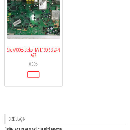
StokA0065 Beko HW1.190R-3 Z4N
AZZ
0,00
₺
BİZE ULAŞIN
ÜRÜN SATIN ALMAK İÇİN BİZİ ARAYIN