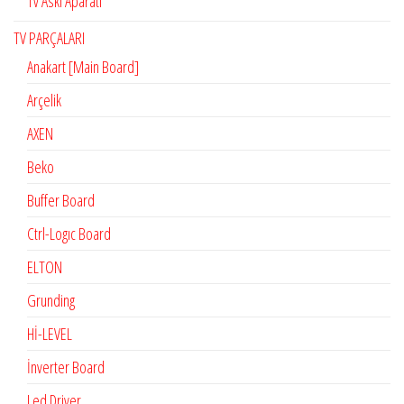
Tv Askı Aparatı
TV PARÇALARI
Anakart [Main Board]
Arçelik
AXEN
Beko
Buffer Board
Ctrl-Logıc Board
ELTON
Grunding
Hİ-LEVEL
İnverter Board
Led Driver