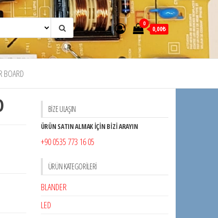
0
0,00₺
R BOARD
D
BİZE ULAŞIN
ÜRÜN SATIN ALMAK İÇİN BİZİ ARAYIN
+90 0535 773 16 05
ÜRÜN KATEGORILERI
BLANDER
LED