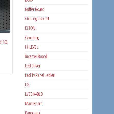
Buffer Board
Ctrl-Logıc Board
ELTON
Grunding
21102
Hİ-LEVEL
İnverter Board
Led Driver
Led Tv Panel Ledleri
LG
LVDS KABLO
Main Board
Panosonic