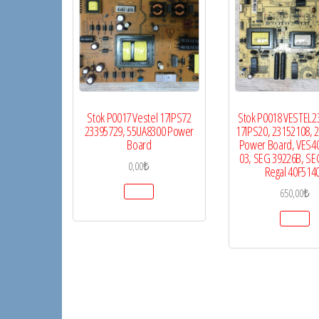
Stok P0017 Vestel 17IPS72
Stok P0018 VESTEL2
23395729, 55UA8300 Power
17IPS20, 23152108, 
Board
Power Board, VES4
03, SEG 39226B, SE
0,00
₺
Regal 40F514
650,00
₺