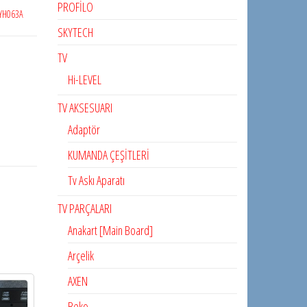
PROFİLO
YH063A
SKYTECH
TV
Hi-LEVEL
TV AKSESUARI
Adaptör
KUMANDA ÇEŞİTLERİ
Tv Askı Aparatı
TV PARÇALARI
Anakart [Main Board]
Arçelik
AXEN
Beko