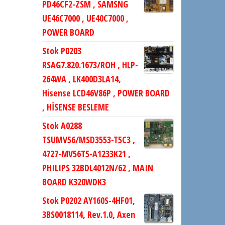
PD46CF2-ZSM , SAMSNG
UE46C7000 , UE40C7000 ,
POWER BOARD
Stok P0203
RSAG7.820.1673/ROH , HLP-
264WA , LK400D3LA14,
Hisense LCD46V86P , POWER BOARD
, HİSENSE BESLEME
Stok A0288
TSUMV56/MSD3553-T5C3 ,
4727-MV56T5-A1233K21 ,
PHILIPS 32BDL4012N/62 , MAIN
BOARD K320WDK3
Stok P0202 AY160S-4HF01,
3BS0018114, Rev.1.0, Axen