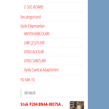
Z-SUS BOARD
Uncategorized
Uydu Ekipmanları
ANTEN KABLOLARI
LNB ÇEŞİTLERİ
UYDU ALICILAR
UYDU SANTLARİ
Uydu Santral Adaptörleri
YU-MA-TU
ÜRÜNLER
Stok P204 BN44-00375A ,