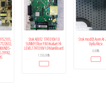
3152101,
Stok A0012 17AT010V1.0
Stok mod03 Axen At-
27122632,
SUNNY Elton Y.M Anakart Hİ-
Uydu Alıcsı
00UNDS-
LEVEL17AT010V1.0 MainBoard
0,00
₺
G 39182,
1.350,00
₺
0S