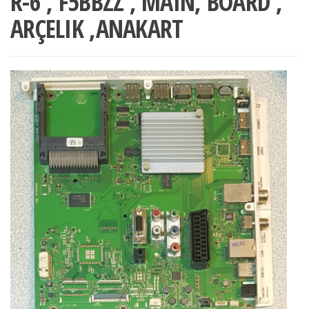
R-6 , F5BBZZ , MAIN, BOARD ,
ARÇELIK ,ANAKART