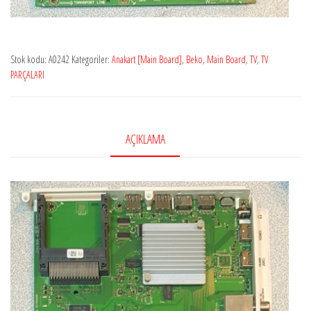
Stok kodu:
A0242
Kategoriler:
Anakart [Main Board]
,
Beko
,
Main Board
,
TV
,
TV
PARÇALARI
AÇIKLAMA