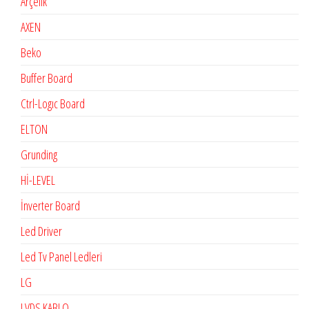
Arçelik
AXEN
Beko
Buffer Board
Ctrl-Logıc Board
ELTON
Grunding
Hİ-LEVEL
İnverter Board
Led Driver
Led Tv Panel Ledleri
LG
LVDS KABLO