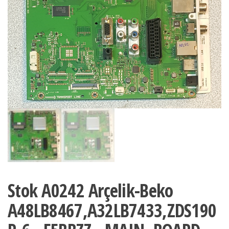
Stok A0242 Arçelik-Beko
A48LB8467,A32LB7433,ZDS190