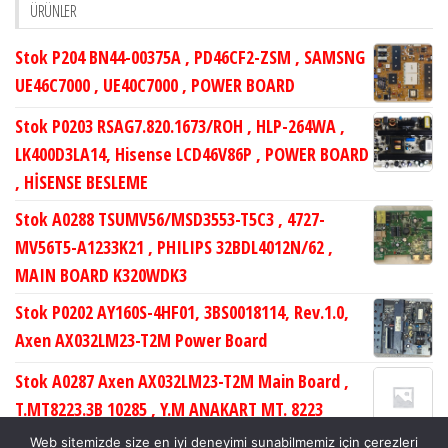
ÜRÜNLER
Stok P204 BN44-00375A , PD46CF2-ZSM , SAMSNG
UE46C7000 , UE40C7000 , POWER BOARD
Stok P0203 RSAG7.820.1673/ROH , HLP-264WA ,
LK400D3LA14, Hisense LCD46V86P , POWER BOARD
, HİSENSE BESLEME
Stok A0288 TSUMV56/MSD3553-T5C3 , 4727-
MV56T5-A1233K21 , PHILIPS 32BDL4012N/62 ,
MAIN BOARD K320WDK3
Stok P0202 AY160S-4HF01, 3BS0018114, Rev.1.0,
Axen AX032LM23-T2M Power Board
Stok A0287 Axen AX032LM23-T2M Main Board ,
T.MT8223.3B 10285 , Y.M ANAKART MT. 8223
TUNERSİZ MNL , LC320WXN-SCB1
Web sitemizde size en iyi deneyimi sunabilmemiz için çerezleri