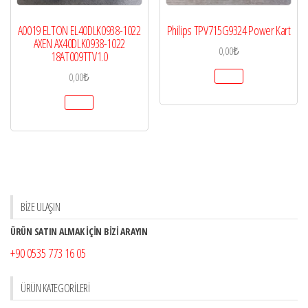
A0019 ELTON EL40DLK0938-1022
Philips TPV715G9324 Power Kart
AXEN AX40DLK0938-1022
0,00
₺
18AT009TTV1.0
0,00
₺
BİZE ULAŞIN
ÜRÜN SATIN ALMAK İÇİN BİZİ ARAYIN
+90 0535 773 16 05
ÜRÜN KATEGORILERI