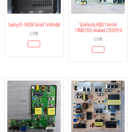
Sunny AT-16038 Smart Tv Modül
Stok kodu A0021 Vestel
17MB130S Anakart 23592914
0,00
₺
0,00
₺