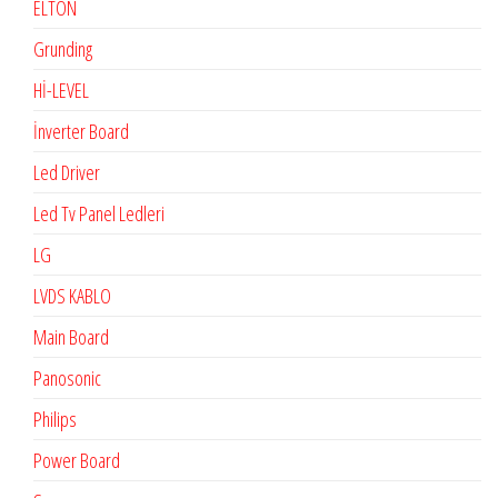
ELTON
Grunding
Hİ-LEVEL
İnverter Board
Led Driver
Led Tv Panel Ledleri
LG
LVDS KABLO
Main Board
Panosonic
Philips
Power Board