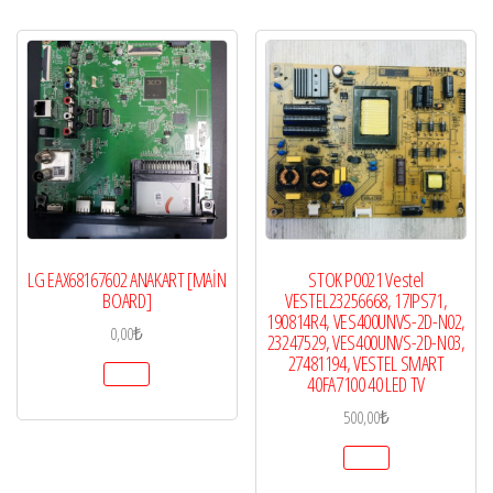
LG EAX68167602 ANAKART [MAİN
STOK P0021 Vestel
BOARD]
VESTEL23256668, 17IPS71,
190814R4, VES400UNVS-2D-N02,
0,00
₺
23247529, VES400UNVS-2D-N03,
27481194, VESTEL SMART
40FA7100 40 LED TV
500,00
₺