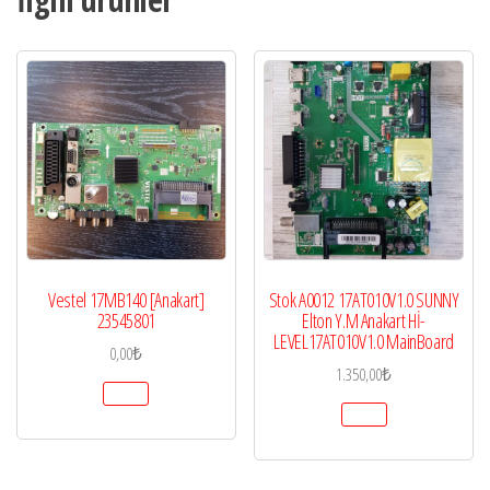
Vestel 17MB140 [Anakart]
Stok A0012 17AT010V1.0 SUNNY
23545801
Elton Y.M Anakart Hİ-
LEVEL17AT010V1.0 MainBoard
0,00
₺
1.350,00
₺