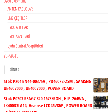
Uydu Ekipmanları
ANTEN KABLOLARI
LNB ÇEŞİTLERİ
UYDU ALICILAR
UYDU SANTLARİ
Uydu Santral Adaptörleri
YU-MA-TU
ÜRÜNLER
Stok P204 BN44-00375A , PD46CF2-ZSM , SAMSNG
UE46C7000 , UE40C7000 , POWER BOARD
Stok P0203 RSAG7.820.1673/ROH , HLP-264WA ,
LK400D3LA14, Hisense LCD46V86P , POWER BOARD