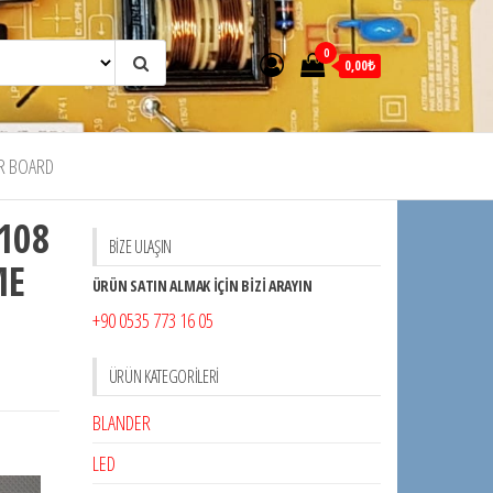
0
0,00₺
R BOARD
108
BİZE ULAŞIN
ME
ÜRÜN SATIN ALMAK İÇİN BİZİ ARAYIN
+90 0535 773 16 05
ÜRÜN KATEGORILERI
BLANDER
LED