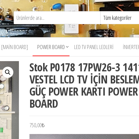
 [MAIN BOARD]
POWER BOARD
LED TV PANEL LEDLERI
İNVERTE
Stok P0178 17PW26-3 141
VESTEL LCD TV İÇİN BESLE
GÜÇ POWER KARTI POWER
BOARD
750,00
₺