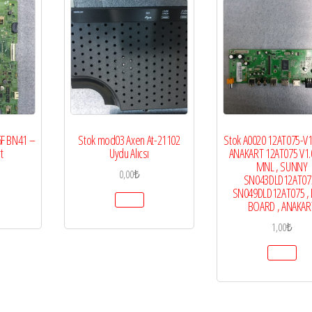
F BN41 –
Stok mod03 Axen At-21102
Stok A0020 12AT075-V1.
t
Uydu Alıcsı
ANAKART 12AT075 V1.0
MNL , SUNNY
0,00
₺
SN043DLD12AT075
SN049DLD12AT075 ,
BOARD , ANAKAR
1,00
₺