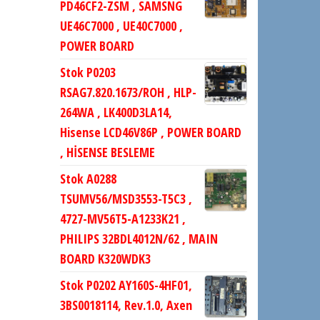
PD46CF2-ZSM , SAMSNG
UE46C7000 , UE40C7000 ,
POWER BOARD
Stok P0203
RSAG7.820.1673/ROH , HLP-
264WA , LK400D3LA14,
Hisense LCD46V86P , POWER BOARD
, HİSENSE BESLEME
Stok A0288
TSUMV56/MSD3553-T5C3 ,
4727-MV56T5-A1233K21 ,
PHILIPS 32BDL4012N/62 , MAIN
BOARD K320WDK3
Stok P0202 AY160S-4HF01,
3BS0018114, Rev.1.0, Axen