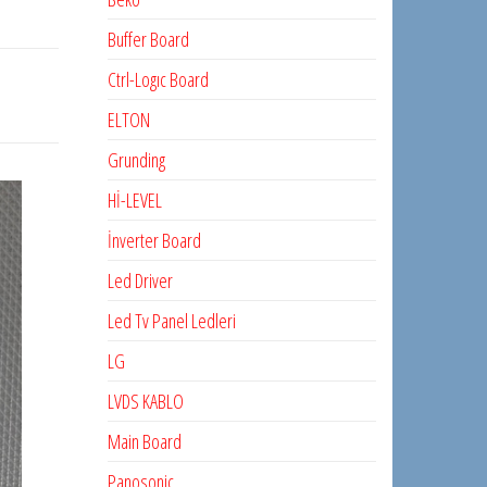
Buffer Board
Ctrl-Logıc Board
ELTON
Grunding
Hİ-LEVEL
İnverter Board
Led Driver
Led Tv Panel Ledleri
LG
LVDS KABLO
Main Board
Panosonic