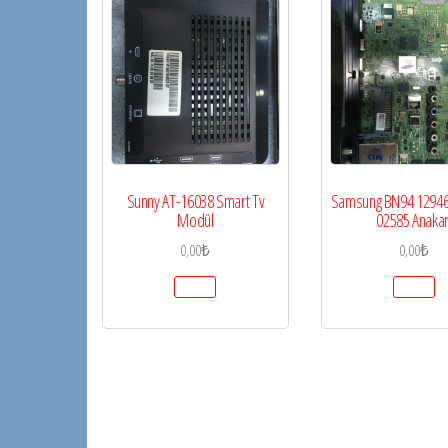
Sunny AT-16038 Smart Tv
Samsung BN94 12946
Modül
02585 Anakar
0,00
₺
0,00
₺