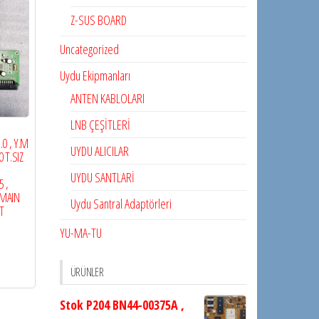
Z-SUS BOARD
Uncategorized
Uydu Ekipmanları
ANTEN KABLOLARI
LNB ÇEŞİTLERİ
0 , Y.M
UYDU ALICILAR
 T.SIZ
UYDU SANTLARİ
 ,
 MAIN
Uydu Santral Adaptörleri
T
YU-MA-TU
ÜRÜNLER
Stok P204 BN44-00375A ,