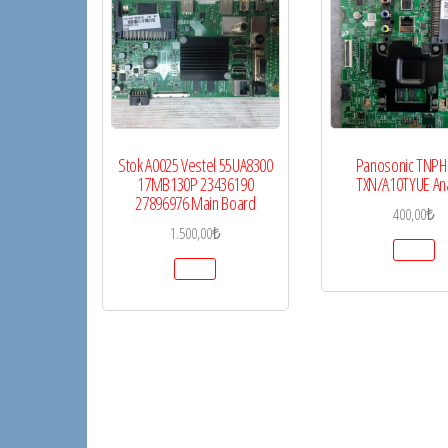
Stok A0025 Vestel 55UA8300
Panosonic TNPH
17MB130P 23436190
TXN/A10TYUE An
27896976 Main Board
400,00
₺
1.500,00
₺