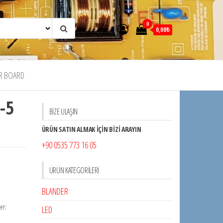
0
0,00₺
R BOARD
-5
BİZE ULAŞIN
ÜRÜN SATIN ALMAK İÇİN BİZİ ARAYIN
+90 0535 773 16 05
ÜRÜN KATEGORILERI
BLANDER
ler:
LED