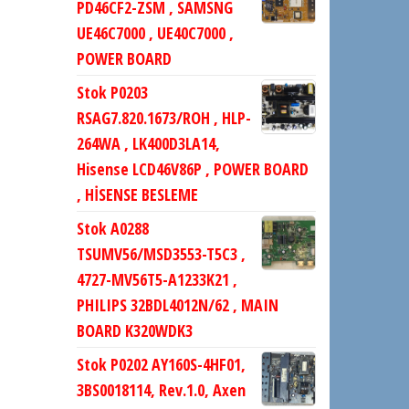
PD46CF2-ZSM , SAMSNG
UE46C7000 , UE40C7000 ,
POWER BOARD
Stok P0203
RSAG7.820.1673/ROH , HLP-
264WA , LK400D3LA14,
Hisense LCD46V86P , POWER BOARD
, HİSENSE BESLEME
Stok A0288
TSUMV56/MSD3553-T5C3 ,
4727-MV56T5-A1233K21 ,
PHILIPS 32BDL4012N/62 , MAIN
BOARD K320WDK3
Stok P0202 AY160S-4HF01,
3BS0018114, Rev.1.0, Axen