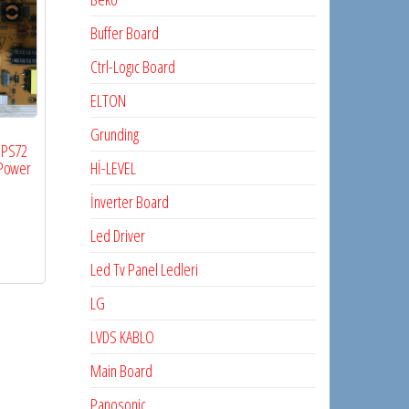
Buffer Board
Ctrl-Logıc Board
ELTON
Grunding
7IPS72
 Power
Hİ-LEVEL
İnverter Board
Led Driver
Led Tv Panel Ledleri
LG
LVDS KABLO
Main Board
Panosonic