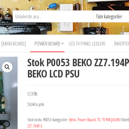
 [MAIN BOARD]
POWER BOARD
LED TV PANEL LEDLERI
İNVERTE
Stok P0053 BEKO ZZ7.194P
BEKO LCD PSU
0,00
₺
Stokta yok
Stok kodu:
P0053
Kategoriler:
Beko
,
Power Board
,
TV
,
TV PARÇALARI
Etiket
ZZ7.194P-5