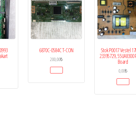
0993
6870C-0584C T-CON
Stok P0017 Vestel 1
akart
23395729, 55UA8300
200,00
₺
Board
0,00
₺