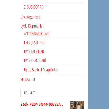
Z-SUS BOARD
Uncategorized
Uydu Ekipmanları
ANTEN KABLOLARI
LNB ÇEŞİTLERİ
UYDU ALICILAR
UYDU SANTLARİ
Uydu Santral Adaptörleri
YU-MA-TU
ÜRÜNLER
Stok P204 BN44-00375A ,