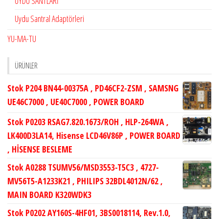
UYDU SANTLARİ
Uydu Santral Adaptörleri
YU-MA-TU
ÜRÜNLER
Stok P204 BN44-00375A , PD46CF2-ZSM , SAMSNG
UE46C7000 , UE40C7000 , POWER BOARD
Stok P0203 RSAG7.820.1673/ROH , HLP-264WA ,
LK400D3LA14, Hisense LCD46V86P , POWER BOARD
, HİSENSE BESLEME
Stok A0288 TSUMV56/MSD3553-T5C3 , 4727-
MV56T5-A1233K21 , PHILIPS 32BDL4012N/62 ,
MAIN BOARD K320WDK3
Stok P0202 AY160S-4HF01, 3BS0018114, Rev.1.0,