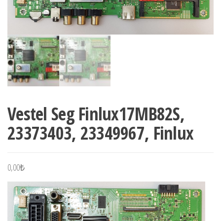
Vestel Seg Finlux17MB82S,
23373403, 23349967, Finlux
0,00
₺