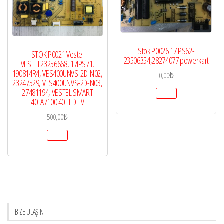
Stok P0026 17IPS62-
STOK P0021 Vestel
23506354,28274077 powerkart
VESTEL23256668, 17IPS71,
190814R4, VES400UNVS-2D-N02,
0,00
₺
23247529, VES400UNVS-2D-N03,
27481194, VESTEL SMART
40FA7100 40 LED TV
500,00
₺
BİZE ULAŞIN