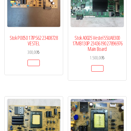
Stok P0050 17IPS62 23408728
Stok A0025 Vestel 55UA8300
VESTEL
17MB130P 23436190 27896976
Main Board
300,00
₺
1.500,00
₺