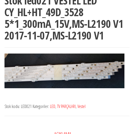
Stok led021 VESTEL LED
CY_HL+HT_49D_3528
5*1_300mA_15V,MS-L2190 V1
2017-11-07,MS-L2190 V1
Stok kodu:
LED021
Kategoriler:
LED
,
TV PARÇALARI
,
Vestel
AÇIKLAMA