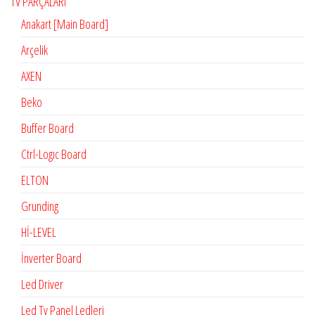
TV PARÇALARI
Anakart [Main Board]
Arçelik
AXEN
Beko
Buffer Board
Ctrl-Logıc Board
ELTON
Grunding
Hİ-LEVEL
İnverter Board
Led Driver
Led Tv Panel Ledleri