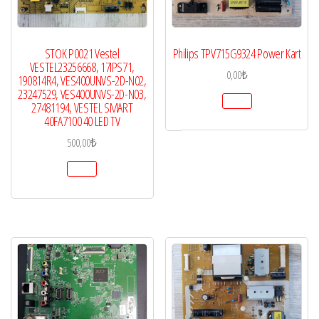
STOK P0021 Vestel
Philips TPV715G9324 Power Kart
VESTEL23256668, 17IPS71,
0,00
₺
190814R4, VES400UNVS-2D-N02,
23247529, VES400UNVS-2D-N03,
27481194, VESTEL SMART
40FA7100 40 LED TV
500,00
₺