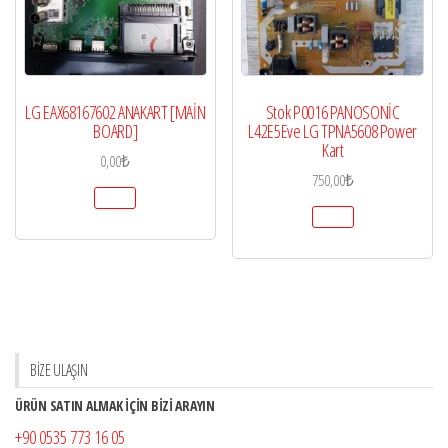
LG EAX68167602 ANAKART [MAİN
Stok P0016 PANOSONİC
BOARD]
L42E5Eve LG TPNA5608 Power
Kart
0,00
₺
750,00
₺
BİZE ULAŞIN
ÜRÜN SATIN ALMAK İÇİN BİZİ ARAYIN
+90 0535 773 16 05