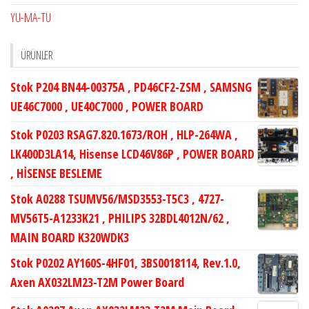
YU-MA-TU
ÜRÜNLER
Stok P204 BN44-00375A , PD46CF2-ZSM , SAMSNG
UE46C7000 , UE40C7000 , POWER BOARD
Stok P0203 RSAG7.820.1673/ROH , HLP-264WA ,
LK400D3LA14, Hisense LCD46V86P , POWER BOARD
, HİSENSE BESLEME
Stok A0288 TSUMV56/MSD3553-T5C3 , 4727-
MV56T5-A1233K21 , PHILIPS 32BDL4012N/62 ,
MAIN BOARD K320WDK3
Stok P0202 AY160S-4HF01, 3BS0018114, Rev.1.0,
Axen AX032LM23-T2M Power Board