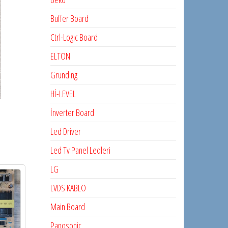
Buffer Board
Ctrl-Logıc Board
ELTON
Grunding
Hİ-LEVEL
İnverter Board
Led Driver
Led Tv Panel Ledleri
LG
LVDS KABLO
Main Board
Panosonic