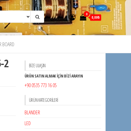
0
0,00₺
R BOARD
5-2
BİZE ULAŞIN
ÜRÜN SATIN ALMAK İÇİN BİZİ ARAYIN
+90 0535 773 16 05
ÜRÜN KATEGORILERI
BLANDER
LED