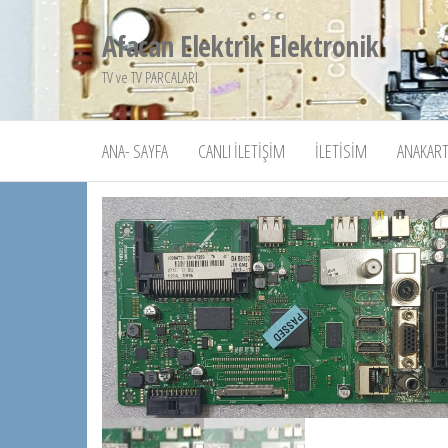
İçeriğe
Afacan Elektrik Elektronik
atla
TV ve TV PARCALARI
ANA- SAYFA
CANLI İLETIŞIM
İLETISIM
ANAKART