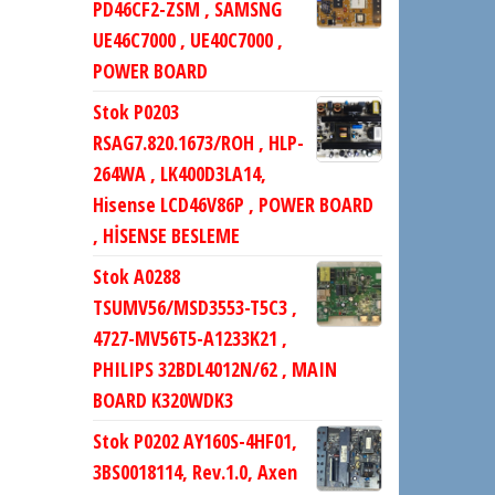
PD46CF2-ZSM , SAMSNG
UE46C7000 , UE40C7000 ,
POWER BOARD
Stok P0203
RSAG7.820.1673/ROH , HLP-
264WA , LK400D3LA14,
Hisense LCD46V86P , POWER BOARD
, HİSENSE BESLEME
Stok A0288
TSUMV56/MSD3553-T5C3 ,
4727-MV56T5-A1233K21 ,
PHILIPS 32BDL4012N/62 , MAIN
BOARD K320WDK3
Stok P0202 AY160S-4HF01,
3BS0018114, Rev.1.0, Axen