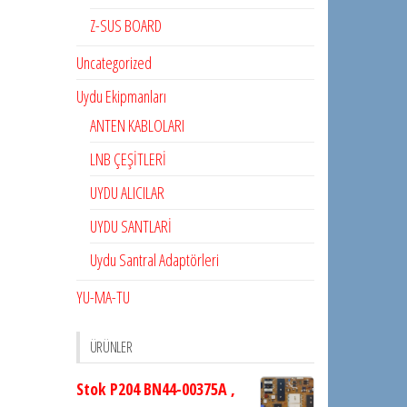
Z-SUS BOARD
Uncategorized
Uydu Ekipmanları
ANTEN KABLOLARI
LNB ÇEŞİTLERİ
UYDU ALICILAR
UYDU SANTLARİ
Uydu Santral Adaptörleri
YU-MA-TU
ÜRÜNLER
Stok P204 BN44-00375A ,