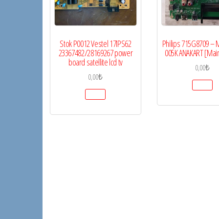
Stok P0012 Vestel 17IPS62
Philips 715G8709 –
23367482/28169267 power
005K ANAKART [Mai
board satellite lcd tv
0,00
₺
0,00
₺