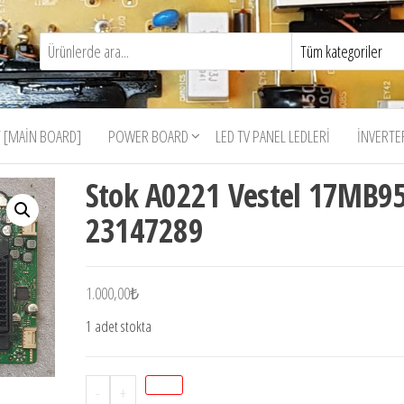
 [MAIN BOARD]
POWER BOARD
LED TV PANEL LEDLERI
İNVERTE
Stok A0221 Vestel 17MB9
23147289
1.000,00
₺
1 adet stokta
Stok
-
+