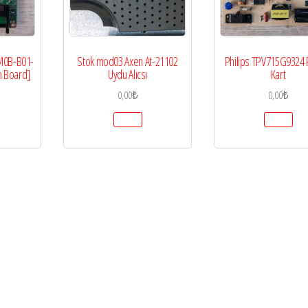
 M0B-B01-
Stok mod03 Axen At-21102
Philips TPV715G9324
n Board]
Uydu Alıcsı
Kart
0,00
₺
0,00
₺