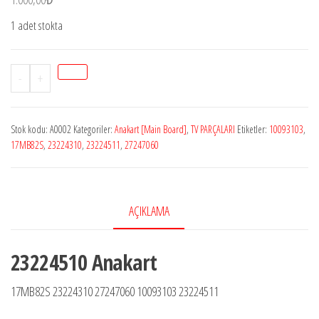
1 adet stokta
Stok
-
+
A0002
Vestel
Stok kodu:
A0002
Kategoriler:
Anakart [Main Board]
,
TV PARÇALARI
Etiketler:
10093103
,
17MB82S
17MB82S
,
23224310
,
23224511
,
27247060
23224510,
17MB82S,40FA3000
LED
AÇIKLAMA
TV,
VES400UNDS-
2D-
23224510 Anakart
N02
17MB82S 23224310 27247060 10093103 23224511
adet