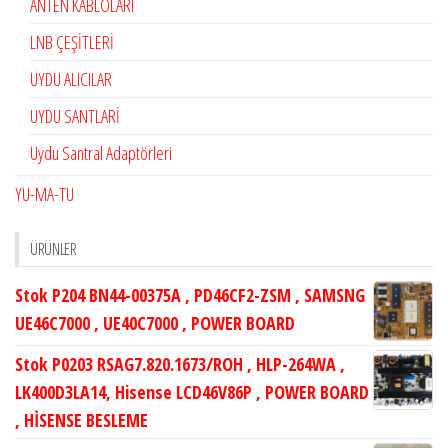
ANTEN KABLOLARI
LNB ÇEŞİTLERİ
UYDU ALICILAR
UYDU SANTLARİ
Uydu Santral Adaptörleri
YU-MA-TU
ÜRÜNLER
Stok P204 BN44-00375A , PD46CF2-ZSM , SAMSNG
UE46C7000 , UE40C7000 , POWER BOARD
Stok P0203 RSAG7.820.1673/ROH , HLP-264WA ,
LK400D3LA14, Hisense LCD46V86P , POWER BOARD
, HİSENSE BESLEME