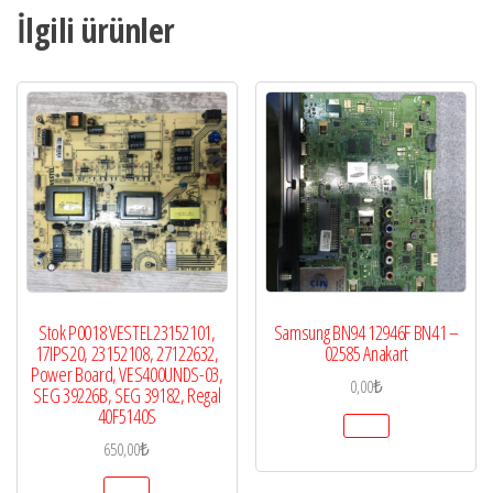
İlgili ürünler
Stok P0018 VESTEL23152101,
Samsung BN94 12946F BN41 –
17IPS20, 23152108, 27122632,
02585 Anakart
Power Board, VES400UNDS-03,
0,00
₺
SEG 39226B, SEG 39182, Regal
40F5140S
650,00
₺