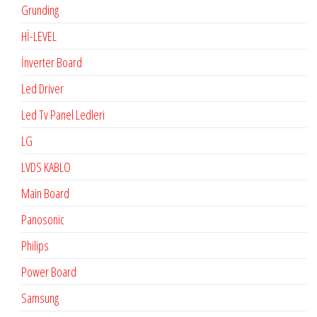
Grunding
Hİ-LEVEL
İnverter Board
Led Driver
Led Tv Panel Ledleri
LG
LVDS KABLO
Main Board
Panosonic
Philips
Power Board
Samsung