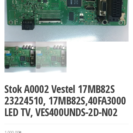
Stok A0002 Vestel 17MB82S
23224510, 17MB82S,40FA3000
LED TV, VES400UNDS-2D-N02
1.000,00
₺