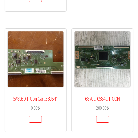
5A803D T-Con Cart 3806H1
6870C-0584C T-CON
0,00
₺
200,00
₺