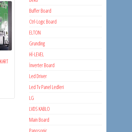
Buffer Board
Ctrl-Logıc Board
ELTON
Grunding
Hİ-LEVEL
AKART
İnverter Board
Led Driver
Led Tv Panel Ledleri
LG
LVDS KABLO
Main Board
Panosonic