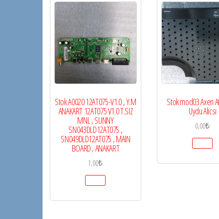
Stok A0020 12AT075-V1.0 , Y.M
Stok mod03 Axen A
ANAKART 12AT075 V1.0 T.SIZ
Uydu Alıcsı
MNL , SUNNY
0,00
₺
SN043DLD12AT075 ,
SN049DLD12AT075 , MAIN
BOARD , ANAKART
1,00
₺