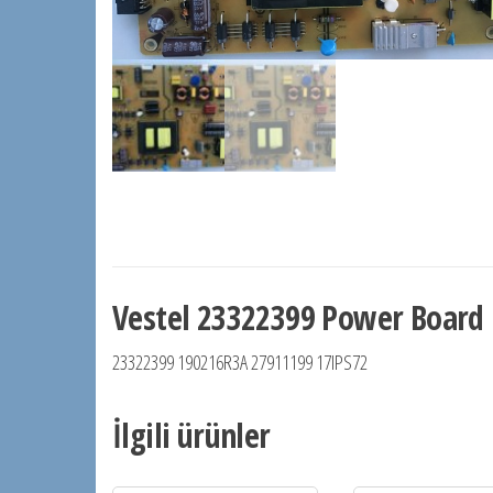
Vestel 23322399 Power Board
23322399 190216R3A 27911199 17IPS72
İlgili ürünler