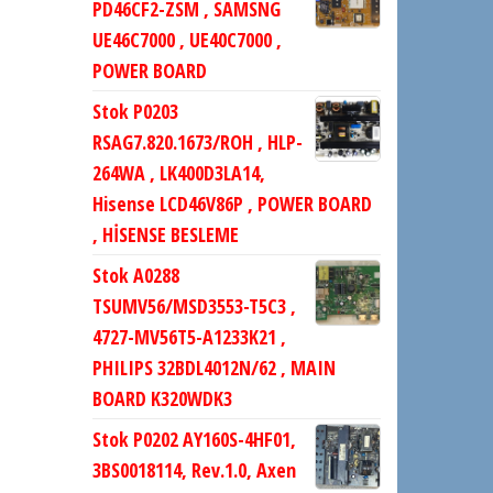
PD46CF2-ZSM , SAMSNG
UE46C7000 , UE40C7000 ,
POWER BOARD
Stok P0203
RSAG7.820.1673/ROH , HLP-
264WA , LK400D3LA14,
Hisense LCD46V86P , POWER BOARD
, HİSENSE BESLEME
Stok A0288
TSUMV56/MSD3553-T5C3 ,
4727-MV56T5-A1233K21 ,
PHILIPS 32BDL4012N/62 , MAIN
BOARD K320WDK3
Stok P0202 AY160S-4HF01,
3BS0018114, Rev.1.0, Axen