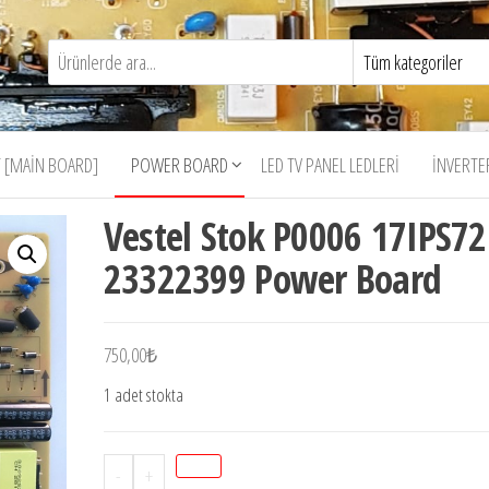
 [MAIN BOARD]
POWER BOARD
LED TV PANEL LEDLERI
İNVERTE
Vestel Stok P0006 17IPS72
23322399 Power Board
750,00
₺
1 adet stokta
Vestel
-
+