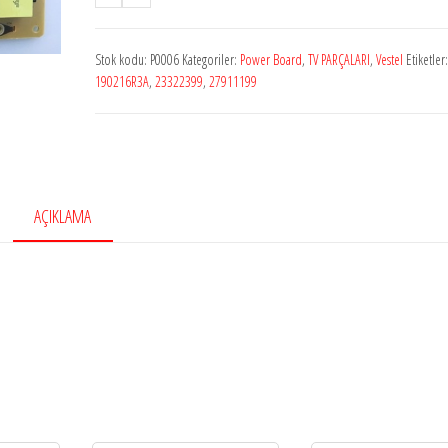
Stok
P0006
Stok kodu:
P0006
Kategoriler:
Power Board
,
TV PARÇALARI
,
Vestel
Etiketler
17IPS72
190216R3A
,
23322399
,
27911199
23322399
Power
Board
adet
AÇIKLAMA