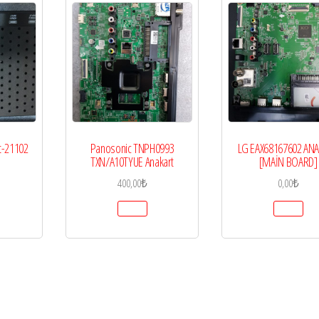
t-21102
Panosonic TNPH0993
LG EAX68167602 AN
TXN/A10TYUE Anakart
[MAİN BOARD]
400,00
₺
0,00
₺