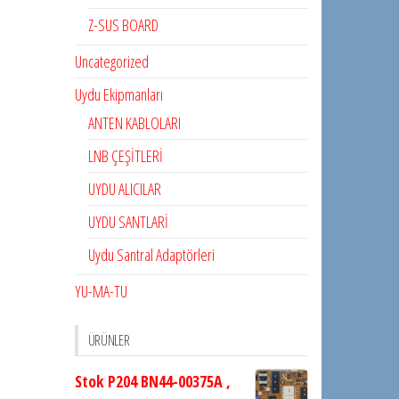
Z-SUS BOARD
Uncategorized
Uydu Ekipmanları
ANTEN KABLOLARI
LNB ÇEŞİTLERİ
UYDU ALICILAR
UYDU SANTLARİ
Uydu Santral Adaptörleri
YU-MA-TU
ÜRÜNLER
Stok P204 BN44-00375A ,