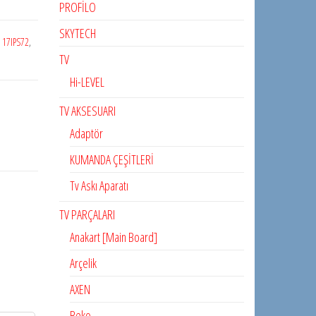
PROFİLO
SKYTECH
:
17IPS72
,
TV
Hi-LEVEL
TV AKSESUARI
Adaptör
KUMANDA ÇEŞİTLERİ
Tv Askı Aparatı
TV PARÇALARI
Anakart [Main Board]
Arçelik
AXEN
Beko