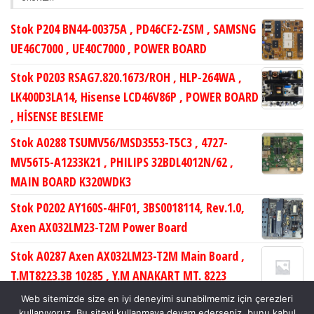
Stok P204 BN44-00375A , PD46CF2-ZSM , SAMSNG
UE46C7000 , UE40C7000 , POWER BOARD
Stok P0203 RSAG7.820.1673/ROH , HLP-264WA ,
LK400D3LA14, Hisense LCD46V86P , POWER BOARD
, HİSENSE BESLEME
Stok A0288 TSUMV56/MSD3553-T5C3 , 4727-
MV56T5-A1233K21 , PHILIPS 32BDL4012N/62 ,
MAIN BOARD K320WDK3
Stok P0202 AY160S-4HF01, 3BS0018114, Rev.1.0,
Axen AX032LM23-T2M Power Board
Stok A0287 Axen AX032LM23-T2M Main Board ,
T.MT8223.3B 10285 , Y.M ANAKART MT. 8223
TUNERSİZ MNL , LC320WXN-SCB1
Web sitemizde size en iyi deneyimi sunabilmemiz için çerezleri
kullanıyoruz. Bu siteyi kullanmaya devam ederseniz, bunu kabul