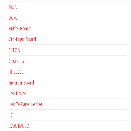
AXEN
Beko
Buffer Board
Ctrl-Logıc Board
ELTON
Grunding
Hİ-LEVEL
İnverter Board
Led Driver
Led Tv Panel Ledleri
LG
LVDS KABLO