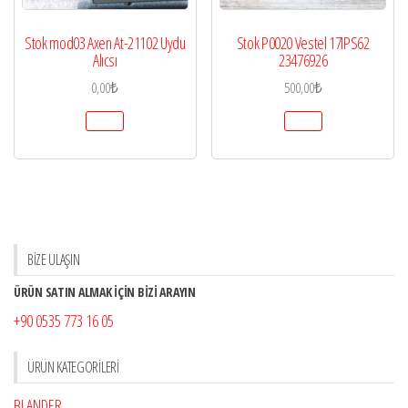
Stok mod03 Axen At-21102 Uydu
Stok P0020 Vestel 17IPS62
Alıcsı
23476926
0,00
₺
500,00
₺
BİZE ULAŞIN
ÜRÜN SATIN ALMAK İÇİN BİZİ ARAYIN
+90 0535 773 16 05
ÜRÜN KATEGORILERI
BLANDER