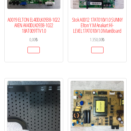
A0019 ELTON EL40DLK0938-1022
Stok A0012 17AT010V1.0 SUNNY
AXEN AX40DLK0938-1022
Elton Y.M Anakart Hİ-
18AT009TTV1.0
LEVEL17AT010V1.0 MainBoard
0,00
₺
1.350,00
₺