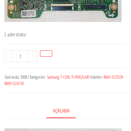
2 adet stokta
StokT0081
-
+
BN41-
02292B
Stok kodu:
T0081
Kategoriler:
Samsung
,
T-CON
,
TV PARÇALARI
Etiketler:
BN41-02292B
BN95-
BN95-02673D
02673D
SAMSUNG
UE49N5300AU
AÇIKLAMA
T.CON
BOARD
adet