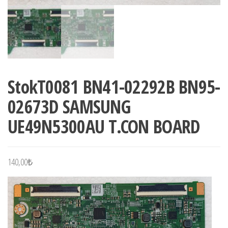
StokT0081 BN41-02292B BN95-
02673D SAMSUNG
UE49N5300AU T.CON BOARD
140,00
₺