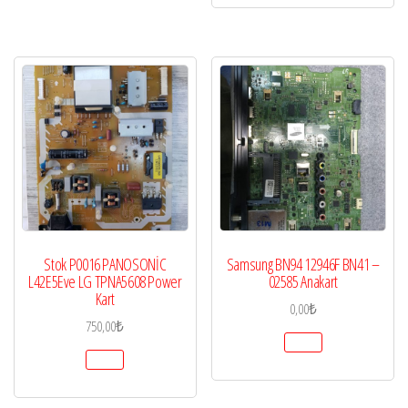
Stok P0016 PANOSONİC
Samsung BN94 12946F BN41 –
L42E5Eve LG TPNA5608 Power
02585 Anakart
Kart
0,00
₺
750,00
₺