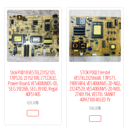
Stok P0018 VESTEL23152101,
STOK P0021 Vestel
17IPS20, 23152108, 27122632,
VESTEL23256668, 17IPS71,
Power Board, VES400UNDS-03,
190814R4, VES400UNVS-2D-N02,
SEG 39226B, SEG 39182, Regal
23247529, VES400UNVS-2D-N03,
40F5140S
27481194, VESTEL SMART
40FA7100 40 LED TV
650,00
₺
500,00
₺