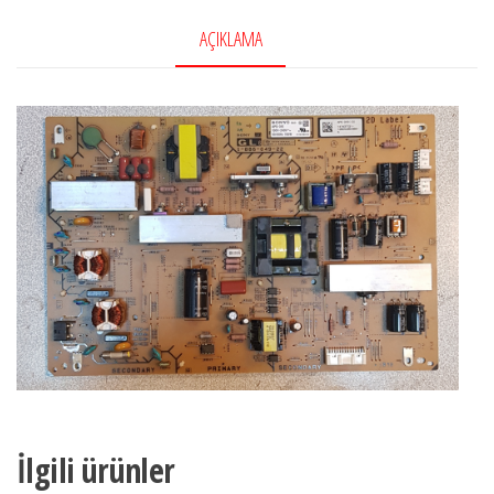
886-
049-
AÇIKLAMA
22
adet
İlgili ürünler