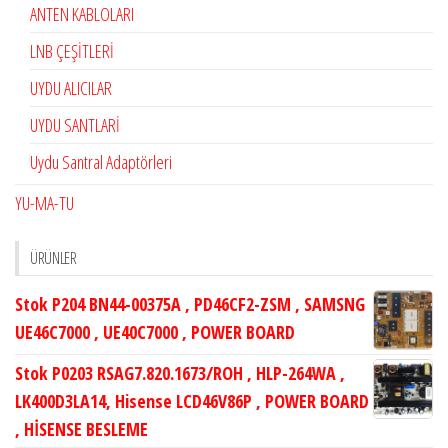
ANTEN KABLOLARI
LNB ÇEŞİTLERİ
UYDU ALICILAR
UYDU SANTLARİ
Uydu Santral Adaptörleri
YU-MA-TU
ÜRÜNLER
Stok P204 BN44-00375A , PD46CF2-ZSM , SAMSNG
UE46C7000 , UE40C7000 , POWER BOARD
Stok P0203 RSAG7.820.1673/ROH , HLP-264WA ,
LK400D3LA14, Hisense LCD46V86P , POWER BOARD
, HİSENSE BESLEME