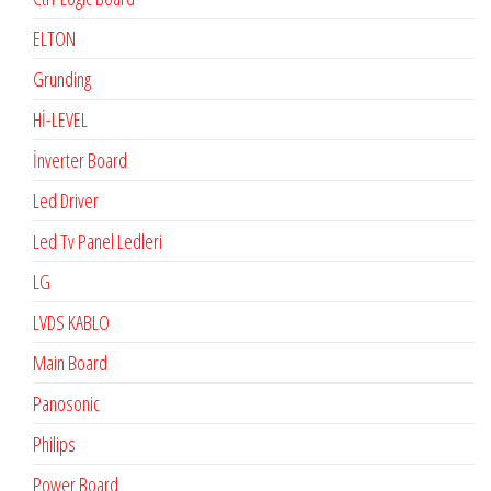
ELTON
Grunding
Hİ-LEVEL
İnverter Board
Led Driver
Led Tv Panel Ledleri
LG
LVDS KABLO
Main Board
Panosonic
Philips
Power Board