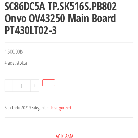
SC86DC5A TP.SK516S.PB802
Onvo OV43250 Main Board
PT430LT02-3
1.500,00
₺
4 adet stokta
StokA0219
-
+
ONVO
-
Stok kodu:
A0219
Kategoriler:
Uncategorized
17B5-
SE20-
SC86DC5A
TP.SK516S.PB802
AÇIKLAMA