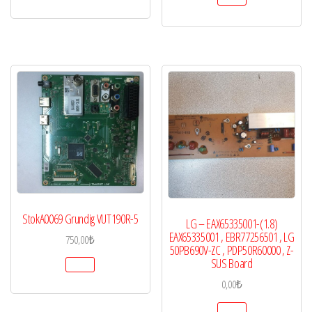
StokA0069 Grundig VUT190R-5
LG – EAX65335001-(1.8)
EAX65335001 , EBR77256501 , LG
750,00
₺
50PB690V-ZC , PDP50R60000 , Z-
SUS Board
0,00
₺