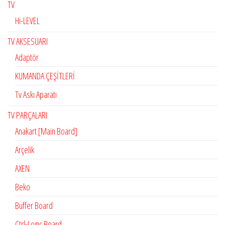
TV
Hi-LEVEL
TV AKSESUARI
Adaptör
KUMANDA ÇEŞİTLERİ
Tv Askı Aparatı
TV PARÇALARI
Anakart [Main Board]
Arçelik
AXEN
Beko
Buffer Board
Ctrl-Logıc Board