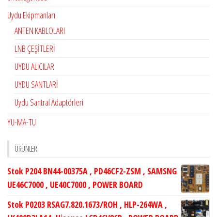
Uydu Ekipmanları
ANTEN KABLOLARI
LNB ÇEŞİTLERİ
UYDU ALICILAR
UYDU SANTLARİ
Uydu Santral Adaptörleri
YU-MA-TU
ÜRÜNLER
Stok P204 BN44-00375A , PD46CF2-ZSM , SAMSNG
UE46C7000 , UE40C7000 , POWER BOARD
Stok P0203 RSAG7.820.1673/ROH , HLP-264WA ,