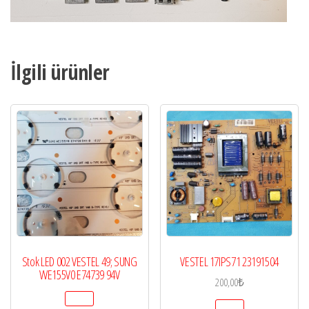
İlgili ürünler
Stok LED 002 VESTEL 49; SUNG
VESTEL 17IPS71 23191504
WE155V0 E74739 94V
200,00
₺