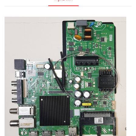
Onvo
OV43250
Main
Board
PT430LT02-
3
adet